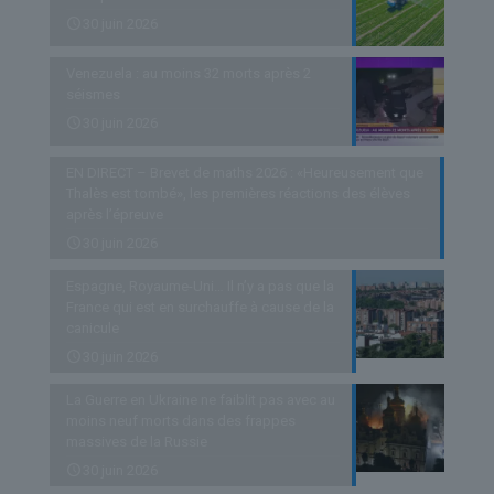
30 juin 2026
Venezuela : au moins 32 morts après 2
séismes
30 juin 2026
EN DIRECT – Brevet de maths 2026 : «Heureusement que
Thalès est tombé», les premières réactions des élèves
après l’épreuve
30 juin 2026
Espagne, Royaume-Uni… Il n’y a pas que la
France qui est en surchauffe à cause de la
canicule
30 juin 2026
La Guerre en Ukraine ne faiblit pas avec au
moins neuf morts dans des frappes
massives de la Russie
30 juin 2026