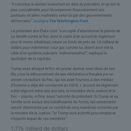
“Il constitue le dernier instrument en date du président, et de loin le
plus considérable, pour récompenser financièrement ses
partisans et alliés maltraités selon lui par des gouvernements
démocrates”,
souligne
The Washington Post
.
Le président des États-Unis
“a accepté d’abandonner la plainte de
sa famille contre le fisc dans le cadre d’un accord de règlement
pour le moins inhabituel, créant un fonds de près de 1,8 milliard de
dollars pour indemniser ceux qui, comme lui, disent avoir été la
cible d’un système judiciaire
‘instrumentalisé’
”,
explique le
quotidien de la capitale.
Trump avait attaqué le fisc en janvier dernier, avec deux de ses
fils, pour le détournement de ses déclarations fiscales par un
ancien consultant du fisc, qui les avait fournies à des médias
(l’homme a déjà été condamné en 2024). L’accord de règlement
a été négocié entre ses avocats, le ministère de la Justice et le
fisc – placés, in fine, sous l’autorité du président. Si Trump et sa
famille sont exclus des bénéficiaires du fonds, les versements
seront déterminés par un comité de cinq membres nommés par
le ministre de la Justice,
“et Trump aura autorité pour remplacer
n’importe lequel de ces membres”.
1,776 milliard de dollars