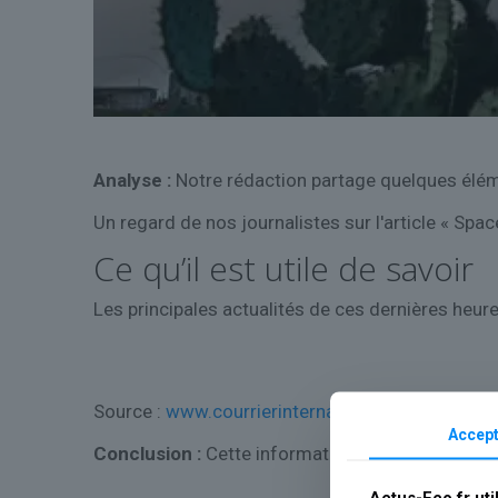
Analyse :
Notre rédaction partage quelques éléme
Un regard de nos journalistes sur l'article « Space
Ce qu’il est utile de savoir
Les principales actualités de ces dernières heure
Source :
www.courrierinternational.com
Accept
Conclusion :
Cette information sera mise à jour
Actus-Eco.fr uti