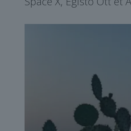
Space X, Egisto Ott et A