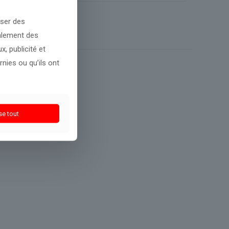
oser des
galement des
, publicité et
nies ou qu’ils ont
se tout