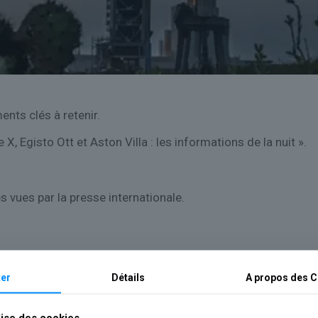
nts clés à retenir.
 X, Egisto Ott et Aston Villa : les informations de la nuit ».
s vues par la presse internationale.
er
Détails
A propos des
C
 dès que de nouveaux éléments apparaîtront.
lise des cookies