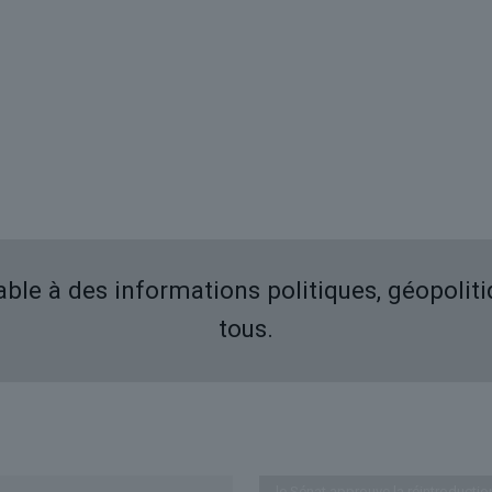
iable à des informations politiques, géopolit
tous.
Derniers articles
le Sénat approuve la réintroductio