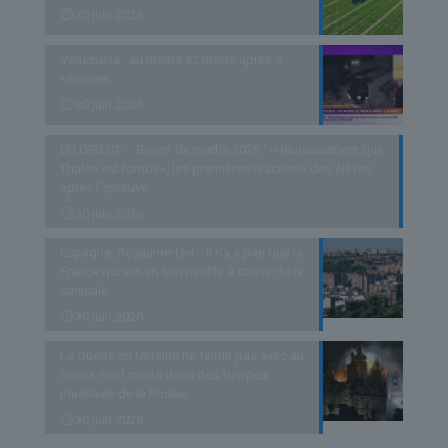
30 juin 2026
Venezuela : au moins 32 morts après 2
séismes
30 juin 2026
EN DIRECT – Brevet de maths 2026 : «Heureusement que
Thalès est tombé», les premières réactions des élèves
après l’épreuve
30 juin 2026
Espagne, Royaume-Uni… Il n’y a pas que la
France qui est en surchauffe à cause de la
canicule
30 juin 2026
La Guerre en Ukraine ne faiblit pas avec au
moins neuf morts dans des frappes
massives de la Russie
30 juin 2026