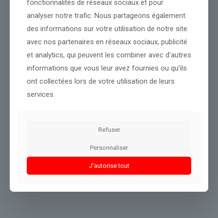
fonctionnalités de réseaux sociaux et pour
analyser notre trafic. Nous partageons également
Source :
www.bfmtv.com
des informations sur votre utilisation de notre site
Conclusion :
Cette information sera mise à jour dès que de
avec nos partenaires en réseaux sociaux, publicité
nouveaux éléments apparaîtront.
et analytics, qui peuvent les combiner avec d’autres
informations que vous leur avez fournies ou qu’ils
Partager le contenu
ont collectées lors de votre utilisation de leurs
services.
Dans le même thème
Refuser
Personnaliser
J'autorise tout