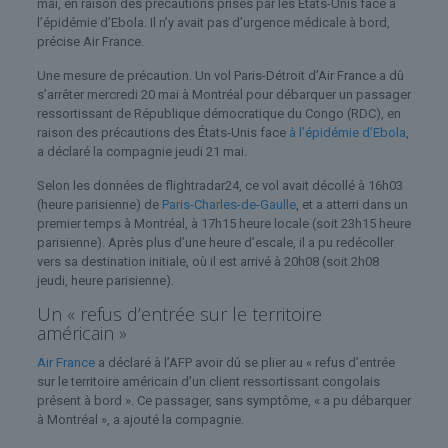
mai, en raison des précautions prises par les États-Unis face à
l’épidémie d’Ebola. Il n’y avait pas d’urgence médicale à bord,
précise Air France.
Une mesure de précaution. Un vol Paris-Détroit d’Air France a dû
s’arrêter mercredi 20 mai à Montréal pour débarquer un passager
ressortissant de République démocratique du Congo (RDC), en
raison des précautions des États-Unis face
à l’épidémie d’Ebola
,
a déclaré la compagnie jeudi 21 mai.
Selon les données de flightradar24, ce vol avait décollé à 16h03
(heure parisienne) de
Paris-Charles-de-Gaulle
, et a atterri dans un
premier temps à Montréal, à 17h15 heure locale (soit 23h15 heure
parisienne). Après plus d’une heure d’escale, il a pu redécoller
vers sa destination initiale, où il est arrivé à 20h08 (soit 2h08
jeudi, heure parisienne).
Un « refus d’entrée sur le territoire
américain »
Air France
a déclaré à l’AFP avoir dû se plier au « refus d’entrée
sur le territoire américain d’un client ressortissant congolais
présent à bord ». Ce passager, sans symptôme, « a pu débarquer
à Montréal », a ajouté la compagnie.