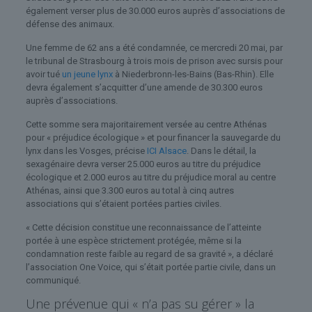
également verser plus de 30.000 euros auprès d’associations de
défense des animaux.
Une femme de 62 ans a été condamnée, ce mercredi 20 mai, par
le tribunal de Strasbourg à trois mois de prison avec sursis pour
avoir tué
un jeune lynx
à Niederbronn-les-Bains (Bas-Rhin). Elle
devra également s’acquitter d’une amende de 30.300 euros
auprès d’associations.
Cette somme sera majoritairement versée au centre Athénas
pour « préjudice écologique » et pour financer la sauvegarde du
lynx dans les Vosges, précise
ICI Alsace
. Dans le détail, la
sexagénaire devra verser 25.000 euros au titre du préjudice
écologique et 2.000 euros au titre du préjudice moral au centre
Athénas, ainsi que 3.300 euros au total à cinq autres
associations qui s’étaient portées parties civiles.
« Cette décision constitue une reconnaissance de l’atteinte
portée à une espèce strictement protégée, même si la
condamnation reste faible au regard de sa gravité », a déclaré
l’association One Voice, qui s’était portée partie civile, dans un
communiqué.
Une prévenue qui « n’a pas su gérer » la