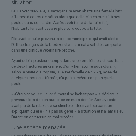
situation
Le 10 octobre 2024, la sexagénaire avait abattu une femelle lynx
affamée à coups de bâton alors que celle-ci s’en prenait à ses
poules dans son jardin. Après avoir tenté de la faire fuir,
l’habitante lui avait asséné plusieurs coups à la tête.
Elle avait ensuite prévenu la police municipale, qui avait alerté
l’Office français de la biodiversité. L’animal avait été transporté
dans une clinique vétérinaire proche.
Ayant subi « plusieurs coups dans une zone létale » et souffrant
de deux fractures au crâne et d’un « hématome sous-dural »,
selon le revue d’autopsie, la jeune femelle de 4,2 kg, âgée de
quelques mois et affamée, n’a pas survécu. Pas plus que la
poule.
« J’étais choquée, j’ai crié, mais il ne lâchait pas », a déclaré la
prévenue lors de son audience en mars dernier. Son avocate
avait plaidé la relaxe de sa cliente en décrivant sa panique,
expliquant qu’elle « n’a pas su gérer » la situation et n’a jamais eu
l’intention de tuer un animal protégé.
Une espèce menacée