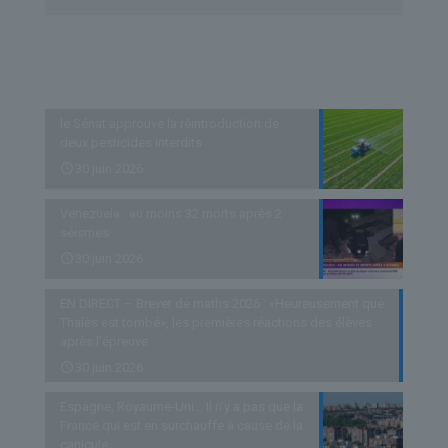
Derniers articles
le Sénat approuve la réintroduction de
deux pesticides interdits
30 juin 2026
Venezuela : au moins 32 morts après 2
séismes
30 juin 2026
EN DIRECT – Brevet de maths 2026 : «Heureusement que
Thalès est tombé», les premières réactions des élèves
après l’épreuve
30 juin 2026
Espagne, Royaume-Uni… Il n’y a pas que la
France qui est en surchauffe à cause de la
canicule