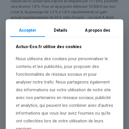
issues de la Caisse des Dépôts et relayées par TF1 Info, pointent
vers environ 1,8 %. Pour un épargnant détenant 10 000 € sur son
Livret A, le passage de 1,5 % à 1,8 % représenterait un gain
annuel supplémentaire de 30 €, nets d’impôt — le Livret A étant
totalement exonéré de prélèvements sociaux et d’impôt sur le
revenu.
Accepter
Détails
A propos des
À lire aussi :
Le livret A n’a plus la cote : plombé par son taux, il connaît son
Actus-Eco.fr utilise des cookies
pire mois de mars
Un placement encore sous l’inflation
Nous utilisons des cookies pour personnaliser le
contenu et les publicités, pour proposer des
Quelle que soit la fourchette retenue, le taux révisé devrait rester
inférieur à l’inflation constatée au printemps 2026 : l’épargne des
fonctionnalités de réseaux sociaux et pour
Français continuera donc de perdre en pouvoir d’achat en
analyser notre trafic. Nous partageons également
termes réels. Le Livret A avait atteint un pic à 3 % entre août 2023
et janvier 2024, avant une descente progressive qui l’a ramené à
des informations sur votre utilisation de notre site
1,5 % depuis le 1er février 2026, selon les données historiques
avec nos partenaires en réseaux sociaux, publicité
de la Banque de France.
et analytics, qui peuvent les combiner avec d’autres
informations que vous leur avez fournies ou qu’ils
ont collectées lors de votre utilisation de leurs
Source :
www.lindependant.fr
services.