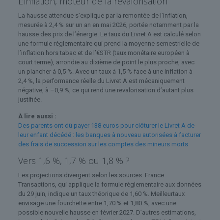
L’inflation, moteur de la revalorisation
La hausse attendue s’explique par la remontée de l’inflation,
mesurée à 2,4 % sur un an en mai 2026, portée notamment par la
hausse des prix de l’énergie. Le taux du Livret A est calculé selon
une formule réglementaire qui prend la moyenne semestrielle de
l’inflation hors tabac et de l’€STR (taux monétaire européen à
court terme), arrondie au dixième de point le plus proche, avec
un plancher à 0,5 %. Avec un taux à 1,5 % face à une inflation à
2,4 %, la performance réelle du Livret A est mécaniquement
négative, à –0,9 %, ce qui rend une revalorisation d’autant plus
justifiée.
À lire aussi :
Des parents ont dû payer 138 euros pour clôturer le Livret A de
leur enfant décédé : les banques à nouveau autorisées à facturer
des frais de succession sur les comptes des mineurs morts
Vers 1,6 %, 1,7 % ou 1,8 % ?
Les projections divergent selon les sources. France
Transactions, qui applique la formule réglementaire aux données
du 29 juin, indique un taux théorique de 1,60 %. Meilleurtaux
envisage une fourchette entre 1,70 % et 1,80 %, avec une
possible nouvelle hausse en février 2027. D’autres estimations,