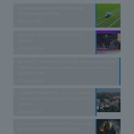
le Sénat approuve la réintroduction de
deux pesticides interdits
30 juin 2026
Venezuela : au moins 32 morts après 2
séismes
30 juin 2026
EN DIRECT – Brevet de maths 2026 : «Heureusement que
Thalès est tombé», les premières réactions des élèves
après l’épreuve
30 juin 2026
Espagne, Royaume-Uni… Il n’y a pas que la
France qui est en surchauffe à cause de la
canicule
30 juin 2026
La Guerre en Ukraine ne faiblit pas avec au
moins neuf morts dans des frappes