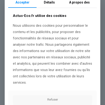
Accepter
Détails
A propos des
commerce en ligne,
le Covid-19
et l’inflation, il subit désormais la
concurrence de la seconde main et de la mode ultra-éphémère,
symbolisée notamment par la plateforme asiatique Shein.
Actus-Eco.fr utilise des cookies
De nombreuses autres entreprises françaises de prêt-à-porter
ont connu de graves difficultés ces dernières années : IKKS,
Nous utilisons des cookies pour personnaliser le
Camaïeu, Kookaï, Gap France, Pimkie, Comptoir des Cotonniers,
contenu et les publicités, pour proposer des
Princesse Tam Tam… Cette crise a été fatale pour certaines
d’entre elles, liquidées comme Kaporal et Jennyfer.
fonctionnalités de réseaux sociaux et pour
analyser notre trafic. Nous partageons également
des informations sur votre utilisation de notre site
Source :
www.huffingtonpost.fr
avec nos partenaires en réseaux sociaux, publicité
Conclusion :
La rédaction gardera un œil attentif sur cette
et analytics, qui peuvent les combiner avec d’autres
information.
informations que vous leur avez fournies ou qu’ils
ont collectées lors de votre utilisation de leurs
Partager le contenu
services.
Dans le même thème
Refuser