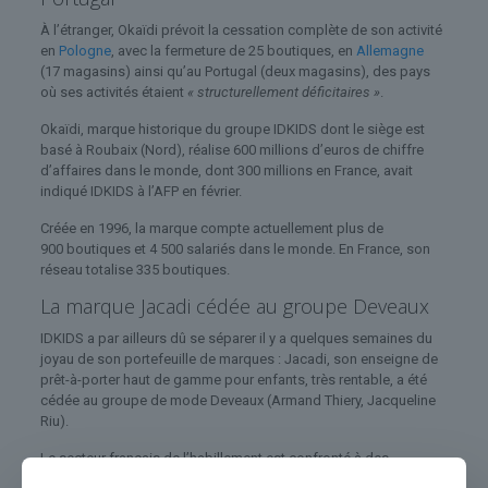
À l’étranger, Okaïdi prévoit la cessation complète de son activité
en
Pologne
, avec la fermeture de 25 boutiques, en
Allemagne
(17 magasins) ainsi qu’au Portugal (deux magasins), des pays
où ses activités étaient
« structurellement déficitaires »
.
Okaïdi, marque historique du groupe IDKIDS dont le siège est
basé à Roubaix (Nord), réalise 600 millions d’euros de chiffre
d’affaires dans le monde, dont 300 millions en France, avait
indiqué IDKIDS à l’AFP en février.
Créée en 1996, la marque compte actuellement plus de
900 boutiques et 4 500 salariés dans le monde. En France, son
réseau totalise 335 boutiques.
La marque Jacadi cédée au groupe Deveaux
IDKIDS a par ailleurs dû se séparer il y a quelques semaines du
joyau de son portefeuille de marques : Jacadi, son enseigne de
prêt-à-porter haut de gamme pour enfants, très rentable, a été
cédée au groupe de mode Deveaux (Armand Thiery, Jacqueline
Riu).
Le secteur français de l’habillement est confronté à des
difficultés depuis plusieurs années : après le transformation du