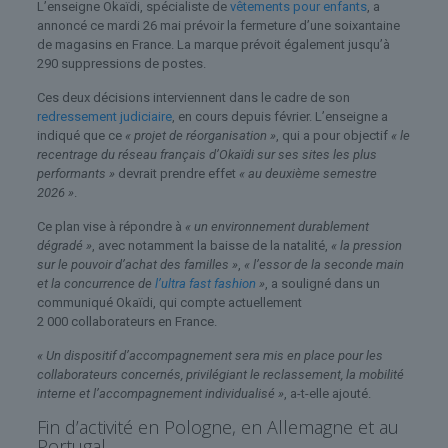
L’enseigne Okaïdi, spécialiste de
vêtements pour enfants
, a
annoncé ce mardi 26 mai prévoir la fermeture d’une soixantaine
de magasins en France. La marque prévoit également jusqu’à
290 suppressions de postes.
Ces deux décisions interviennent dans le cadre de son
redressement judiciaire
, en cours depuis février. L’enseigne a
indiqué que ce
« projet de réorganisation »
, qui a pour objectif
« le
recentrage du réseau français d’Okaïdi sur ses sites les plus
performants »
devrait prendre effet
« au deuxième semestre
2026 »
.
Ce plan vise à répondre à
« un environnement durablement
dégradé »
, avec notamment la baisse de la natalité,
« la pression
sur le pouvoir d’achat des familles »
,
« l’essor de la seconde main
et la concurrence de
l’ultra fast fashion
»
, a souligné dans un
communiqué Okaïdi, qui compte actuellement
2 000 collaborateurs en France.
« Un dispositif d’accompagnement sera mis en place pour les
collaborateurs concernés, privilégiant le reclassement, la mobilité
interne et l’accompagnement individualisé »
, a-t-elle ajouté.
Fin d’activité en Pologne, en Allemagne et au
Portugal