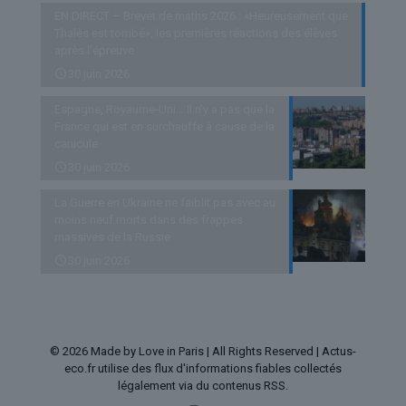
EN DIRECT – Brevet de maths 2026 : «Heureusement que
Thalès est tombé», les premières réactions des élèves
après l’épreuve
30 juin 2026
Espagne, Royaume-Uni… Il n’y a pas que la
France qui est en surchauffe à cause de la
canicule
30 juin 2026
La Guerre en Ukraine ne faiblit pas avec au
moins neuf morts dans des frappes
massives de la Russie
30 juin 2026
© 2026 Made by Love in Paris | All Rights Reserved | Actus-
eco.fr utilise des flux d'informations fiables collectés
légalement via du contenus RSS.