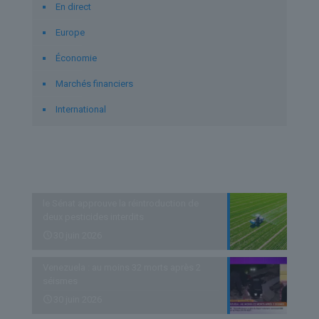
En direct
Europe
Économie
Marchés financiers
International
Derniers articles
le Sénat approuve la réintroduction de
deux pesticides interdits
30 juin 2026
Venezuela : au moins 32 morts après 2
séismes
30 juin 2026