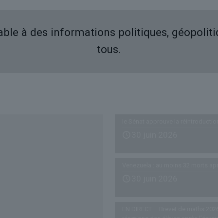
iable à des informations politiques, géopolit
tous.
Derniers articles
le Sénat approuve la réintroductio
30 juin 2026
Venezuela : au moins 32 morts ap
30 juin 2026
EN DIRECT – Brevet de maths 2026