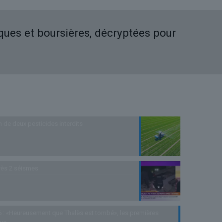
iques et boursières, décryptées pour
n de deux pesticides interdits
rès 2 séismes
 : «Heureusement que Thalès est tombé», les premières