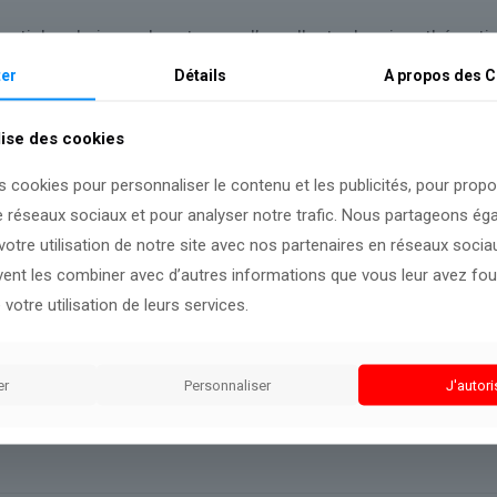
 articles du journal, on trouve d’excellents dossiers théma
dias,
des
blogs
et le calendrier des
conférences
organisées 
er
Détails
A propos des
C
Bourse.
 éditions (Royaume-Uni, Europe, Amérique du Nord, Asie), ma
lise des cookies
nt de l’actualité nationale.
 italienne Agnelli, le reste du capital étant réparti entre de
s cookies pour personnaliser le contenu et les publicités, pour prop
édaction.
e réseaux sociaux et pour analyser notre trafic. Nous partageons é
otre utilisation de notre site avec nos partenaires en réseaux sociaux
uvent les combiner avec d’autres informations que vous leur avez four
 votre utilisation de leurs services.
f sur cette information.
er
Personnaliser
J'autori