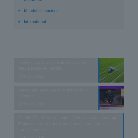
Marchés financiers
International
Derniers articles
le Sénat approuve la réintroduction de
deux pesticides interdits
30 juin 2026
Venezuela : au moins 32 morts après 2
séismes
30 juin 2026
EN DIRECT – Brevet de maths 2026 : «Heureusement que
Thalès est tombé», les premières réactions des élèves
après l’épreuve
30 juin 2026