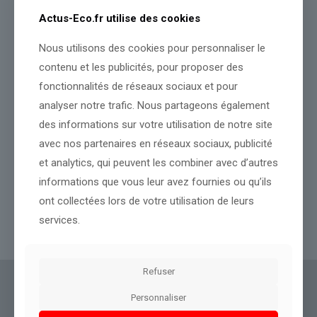
Actus-Eco.fr utilise des cookies
Nous utilisons des cookies pour personnaliser le
contenu et les publicités, pour proposer des
fonctionnalités de réseaux sociaux et pour
analyser notre trafic. Nous partageons également
des informations sur votre utilisation de notre site
avec nos partenaires en réseaux sociaux, publicité
la Cour des comptes prévient que le coût de la dette va
et analytics, qui peuvent les combiner avec d’autres
atteindre plus de 77 milliards d’euros en 2026 (c’est 64,5 milliards
informations que vous leur avez fournies ou qu’ils
pour l’Education nationale)
ont collectées lors de votre utilisation de leurs
services.
Lire l’article
Refuser
Actus Eco
offre un accès clair et fiable à des
Personnaliser
informations politiques, géopolitiques et