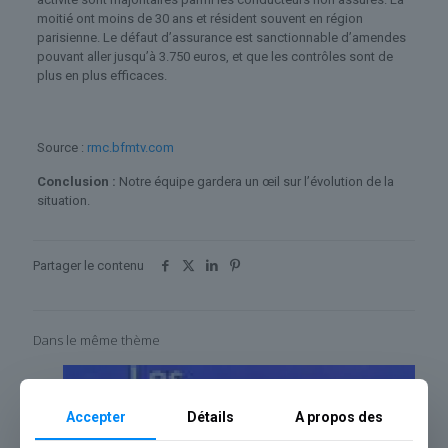
moitié ont moins de 30 ans et résident souvent en région
parisienne. Le défaut d’assurance est sanctionnable d’amendes
pouvant aller jusqu’à 3.750 euros, et que les contrôles sont de
plus en plus efficaces.
Source :
rmc.bfmtv.com
Conclusion :
Notre équipe gardera un œil sur l’évolution de la
situation.
Partager le contenu
Dans le même thème
Accepter
Détails
A propos des