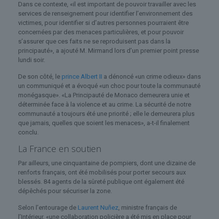
Dans ce contexte, «il est important de pouvoir travailler avec les
services de renseignement pour identifier l’environnement des
victimes, pour identifier si d’autres personnes pourraient être
concernées par des menaces particulières, et pour pouvoir
s’assurer que ces faits ne se reproduisent pas dans la
principauté», a ajouté M. Mirmand lors d’un premier point presse
lundi soir.
De son côté, le
prince Albert II
a dénoncé «un crime odieux» dans
un communiqué et a évoqué «un choc pour toute la communauté
monégasque». «La Principauté de Monaco demeurera unie et
déterminée face à la violence et au crime. La sécurité de notre
communauté a toujours été une priorité ; elle le demeurera plus
que jamais, quelles que soient les menaces», a-t-il finalement
conclu.
La France en soutien
Par ailleurs, une cinquantaine de pompiers, dont une dizaine de
renforts français, ont été mobilisés pour porter secours aux
blessés. 84 agents de la sûreté publique ont également été
dépêchés pour sécuriser la zone.
Selon l’entourage de
Laurent Nuñez
, ministre français de
l’Intérieur, «une collaboration policière a été mis en place pour