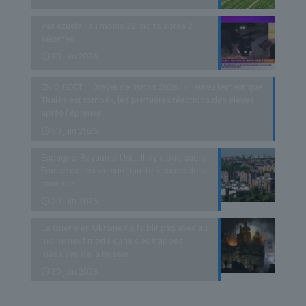
Venezuela : au moins 32 morts après 2
séismes
30 juin 2026
EN DIRECT – Brevet de maths 2026 : «Heureusement que
Thalès est tombé», les premières réactions des élèves
après l’épreuve
30 juin 2026
Espagne, Royaume-Uni… Il n’y a pas que la
France qui est en surchauffe à cause de la
canicule
30 juin 2026
La Guerre en Ukraine ne faiblit pas avec au
moins neuf morts dans des frappes
massives de la Russie
30 juin 2026