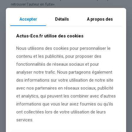
retrouver l’auteur en fuite».
Plusieurs témoins auraient donné des éléments pour identifier le
Accepter
Détails
A propos des
suspect. Ce dernier a d’ailleurs été repéré sur les images de
vidéosurveillance de
Monaco
et de Beausoleil, une commune
française voisine qu’il aurait rejointe à pied, selon Christophe
Actus-Eco.fr utilise des cookies
Mirmand.
Enfin, les trois blessés sont actuellement hospitalisés à
Nice
Nous utilisons des cookies pour personnaliser le
(Alpes-Maritimes), les deux adultes au CHU Pasteur et
contenu et les publicités, pour proposer des
l’adolescent à l’hôpital pour enfants Lenval.
fonctionnalités de réseaux sociaux et pour
Quatre autres personnes ont également été prises en charge par
analyser notre trafic. Nous partageons également
les secouristes, dont une personne en état de choc et les autres
pour des coupures causées par les vitres soufflées par
des informations sur votre utilisation de notre site
l’explosion.
avec nos partenaires en réseaux sociaux, publicité
et analytics, qui peuvent les combiner avec d’autres
informations que vous leur avez fournies ou qu’ils
Source :
www.cnews.fr
ont collectées lors de votre utilisation de leurs
Conclusion :
L'équipe suit cette actualité de près pour mieux
services.
vous informer.