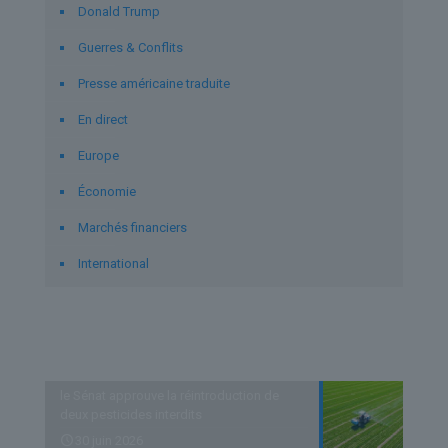
Donald Trump
Guerres & Conflits
Presse américaine traduite
En direct
Europe
Économie
Marchés financiers
International
Derniers articles
le Sénat approuve la réintroduction de
deux pesticides interdits
30 juin 2026