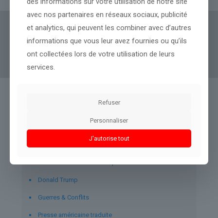
des informations sur votre utilisation de notre site
avec nos partenaires en réseaux sociaux, publicité
et analytics, qui peuvent les combiner avec d’autres
Actus Eco
offre un accès clair et fiable à des
informations que vous leur avez fournies ou qu’ils
informations politiques, géopolitiques et
ont collectées lors de votre utilisation de leurs
boursières, décryptées pour tous.
services.
Refuser
Liens utiles
Personnaliser
À propos d’Actus-Eco.fr
J'autorise tout
Mentions légales
Prix des carburants en temps réel
Donald Trump
Guerres & Conflits
Presse américaine traduite