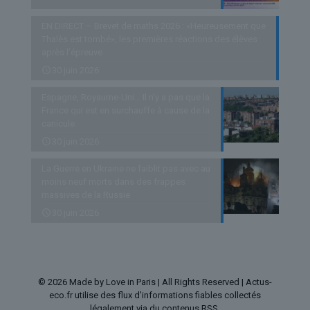
EN DIRECT – Brevet de maths 2026 : «Heureusement que
Thalès est tombé», les premières réactions des élèves
après l’épreuve
30 juin 2026
Espagne, Royaume-Uni… Il n’y a pas que la
France qui est en surchauffe à cause de la
canicule
30 juin 2026
La Guerre en Ukraine ne faiblit pas avec au
moins neuf morts dans des frappes
massives de la Russie
30 juin 2026
© 2026 Made by Love in Paris | All Rights Reserved | Actus-
eco.fr utilise des flux d'informations fiables collectés
légalement via du contenus RSS.