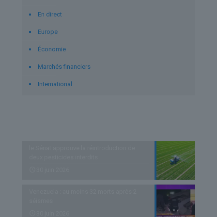
En direct
Europe
Économie
Marchés financiers
International
Derniers articles
le Sénat approuve la réintroduction de
deux pesticides interdits
30 juin 2026
Venezuela : au moins 32 morts après 2
séismes
30 juin 2026