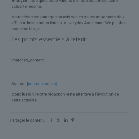
Analyse :
Quelques observations de notre équipe sur cette
actualité récente.
Notre rédaction partage son avis sur les points importants de «
« This Administration listens to everyday Americans. We put their
concerns first, ».
Les points essentiels à retenir
[matched_content]
Source :
[source_domain]
Conclusion :
Notre rédaction reste attentive à l'évolution de
cette actualité.
Partager le contenu