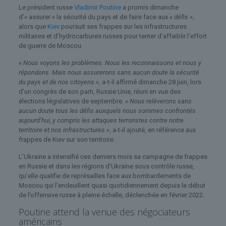
Le président russe
Vladimir Poutine
a promis dimanche
d’« assurer
»
la sécurité du pays et de faire face aux
« défis »
,
alors que
Kiev
poursuit ses frappes sur les infrastructures
militaires et d’hydrocarbures russes pour tenter d’affaiblir l’effort
de guerre de Moscou.
« Nous voyons les problèmes. Nous les reconnaissons et nous y
répondons. Mais nous assurerons sans aucun doute la sécurité
du pays et de nos citoyens »
, a-t-il affirmé dimanche 28 juin, lors
d’un congrès de son parti, Russie Unie, réuni en vue des
élections législatives de septembre.
« Nous relèverons sans
aucun doute tous les défis auxquels nous sommes confrontés
aujourd’hui, y compris les attaques terroristes contre notre
territoire et nos infrastructures »
, a-t-il ajouté, en référence aux
frappes de Kiev sur son territoire.
L’Ukraine a intensifié ces derniers mois sa campagne de frappes
en Russie et dans les régions d’Ukraine sous contrôle russe,
qu’elle qualifie de représailles face aux bombardements de
Moscou qui l’endeuillent quasi quotidiennement depuis le début
de l’offensive russe à pleine échelle, déclenchée en février 2022.
Poutine attend la venue des négociateurs
américains