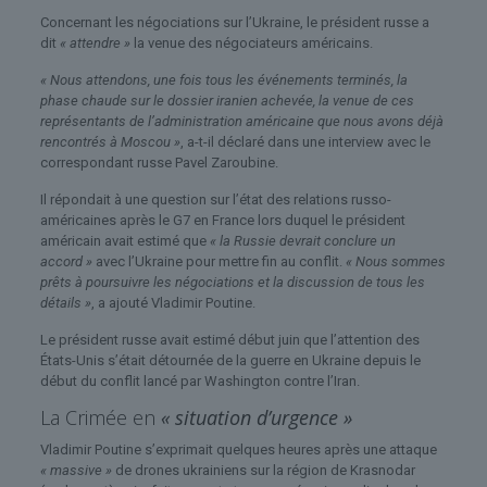
Concernant les négociations sur l’Ukraine, le président russe a
dit
« attendre »
la venue des négociateurs américains.
« Nous attendons, une fois tous les événements terminés, la
phase chaude sur le dossier iranien achevée, la venue de ces
représentants de l’administration américaine que nous avons déjà
rencontrés à Moscou »
, a-t-il déclaré dans une interview avec le
correspondant russe Pavel Zaroubine.
Il répondait à une question sur l’état des relations russo-
américaines après le G7 en France lors duquel le président
américain avait estimé que
« la Russie devrait conclure un
accord »
avec l’Ukraine pour mettre fin au conflit.
« Nous sommes
prêts à poursuivre les négociations et la discussion de tous les
détails »
, a ajouté Vladimir Poutine.
Le président russe avait estimé début juin que l’attention des
États-Unis s’était détournée de la guerre en Ukraine depuis le
début du conflit lancé par Washington contre l’Iran.
La Crimée en
« situation d’urgence »
Vladimir Poutine s’exprimait quelques heures après une attaque
« massive »
de drones ukrainiens sur la région de Krasnodar