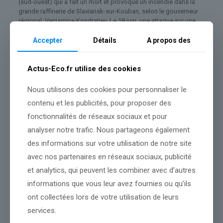
(sud-ouest) qui a fait un mort et provoqué un incendie dans la
grande raffinerie de Slaviansk-sur-Kouban, selon le gouverneur
régional, Veniamine Kondratiev. Le 18 juin, une attaque sur une
raffinerie majeure de Moscou avait provoqué des explosions et
un incendie spectaculaires.
Accepter
Détails
A propos des
La péninsule de Crimée, annexée en 2014 par Moscou, a été
placée vendredi en
« situation d’urgence »
à cause des vagues de
Actus-Eco.fr utilise des cookies
frappes de Kiev qui ont notamment contraint les autorités à
suspendre la vente de carburant aux particuliers et à instaurer
Nous utilisons des cookies pour personnaliser le
des coupures d’électricité.
contenu et les publicités, pour proposer des
Le président ukrainien Volodymyr Zelensky a affirmé dimanche
fonctionnalités de réseaux sociaux et pour
que ces frappes
« signifient moins de ressources pour la machine
analyser notre trafic. Nous partageons également
de guerre russe, et un nouveau pas vers la paix »
, dans un
message sur les réseaux sociaux revendiquant des frappes sur
des informations sur votre utilisation de notre site
les raffineries de Slaviansk-sur-Kouban et dans la région de
avec nos partenaires en réseaux sociaux, publicité
Iaroslavl, au nord de Moscou.
et analytics, qui peuvent les combiner avec d’autres
informations que vous leur avez fournies ou qu’ils
Source :
www.huffingtonpost.fr
ont collectées lors de votre utilisation de leurs
services.
Conclusion :
Notre équipe gardera un œil sur l’évolution de la
situation.