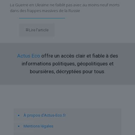
La Guerre en Ukraine ne faiblit pas avec au moins neuf morts
dans des frappes massives de la Russie
Lire l’article
Actus Eco
offre un accès clair et fiable à des
informations politiques, géopolitiques et
boursières, décryptées pour tous.
Liens utiles
À propos d’Actus-Eco.fr
Mentions légales