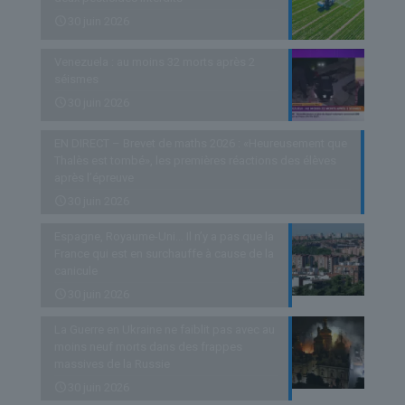
30 juin 2026
Venezuela : au moins 32 morts après 2
séismes
30 juin 2026
EN DIRECT – Brevet de maths 2026 : «Heureusement que
Thalès est tombé», les premières réactions des élèves
après l’épreuve
30 juin 2026
Espagne, Royaume-Uni… Il n’y a pas que la
France qui est en surchauffe à cause de la
canicule
30 juin 2026
La Guerre en Ukraine ne faiblit pas avec au
moins neuf morts dans des frappes
massives de la Russie
30 juin 2026