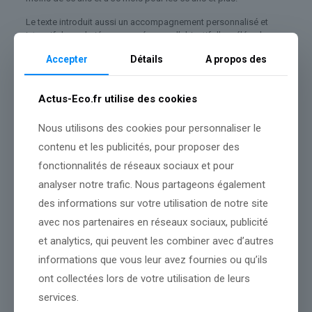
Le texte introduit aussi un accompagnement personnalisé et
intensif des salariés concernés, avec l’objectif d’accélérer leur
retour à l’emploi.
Accepter
Détails
A propos des
Pour les 55 ans et plus, une possibilité de prolongation est
prévue. Ils pourront demander à rester plus longtemps
Actus-Eco.fr utilise des cookies
indemnisés. La décision reviendra aux agents de
France Travail
,
qui apprécieront les démarches engagées pour concrétiser leur
projet professionnel. En cas de refus, un recours sera possible
Nous utilisons des cookies pour personnaliser le
devant une instance paritaire régionale ou territoriale. En
contenu et les publicités, pour proposer des
revanche, les règles du différé d’indemnisation liées au montant
de l’indemnité versée par l’employeur ne seraient pas modifiées.
fonctionnalités de réseaux sociaux et pour
analyser notre trafic. Nous partageons également
Si le Parlement valide l’accord, la rupture conventionnelle restera
possible. Mais elle ne garantira plus des droits aussi longs
des informations sur votre utilisation de notre site
qu’aujourd’hui.
avec nos partenaires en réseaux sociaux, publicité
et analytics, qui peuvent les combiner avec d’autres
informations que vous leur avez fournies ou qu’ils
Source :
www.huffingtonpost.fr
ont collectées lors de votre utilisation de leurs
Conclusion :
Cette situation sera observée de près par nos
services.
journalistes.