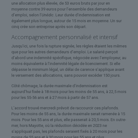
une allocation plus élevée, de 53 euros bruts par jour en
moyenne contre 39 euros pour l’ensemble des demandeurs
d’emploi, selon l’
Unédic
. Leur durée d’indemnisation est
également plus longue, autour de 15 mois en moyenne. Un sur
cinq crée son entreprise après son départ.
Accompagnement personnalisé et intensif
Jusqu’ici, une fois la rupture signée, les règles étaient les mêmes
que pour les autres demandeurs d’emploi. Le salarié perçoit
d’abord une indemnité spécifique, négociée avec l’employeur, au
moins équivalente à l’indemnité légale de licenciement. Si elle
dépasse le minimum légal, un délai de carence s’applique avant
le versement des allocations, sans pouvoir excéder 150 jours.
Côté chômage, la durée maximale d’indemnisation est
aujourd’hui fixée à 18 mois pour les moins de 55 ans, à 22,5 mois
pour les 55-56 ans et à 27 mois à partir de 57 ans.
L’accord trouvé mercredi prévoit de raccourcir ces plafonds.
Pour les moins de 55 ans, la durée maximale serait ramenée à 15
mois. Pour les 55 ans et plus, elle passerait à 20,5 mois. En outre-
mer, hors Mayotte, où la réduction décidée en 2023 ne
s’appliquait pas, les plafonds seraient fixés à 20 mois pour les
moins de 55 ans et à 30 mois pour les 55 ans et plus.