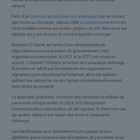
adopté.
Partir d’un
commun accord avec son employeur
tout en ouvrant
des droits au chômage : depuis 2008,
la rupture conventionnelle
s’est installée comme une sortie
« propre »
du CDI. Mais pour les
salariés qui y ont recours, la donne s’apprête à changer.
Mercredi 25 février, au terme d’une ultime journée de
négociations sous la pression du gouvernement, trois
organisations patronales, la CFDT et la CFTC ont trouvé un
accord. L’objectif ? Réduire la facture de l’assurance chômage.
Si le texte est validé par les instances des organisations
signataires puis adopté par le Parlement, alors les salariés
quittant leur entreprise via une rupture conventionnelle verront
leurs droits se resserrer.
Le dispositif, plébiscité, concerne des centaines de milliers de
personnes chaque année. En 2024, 515 000 ruptures
conventionnelles individuelles ont été signées. Et dans trois cas
sur quatre, celles-ci ont ouvert des droits à l’assurance
chômage.
Les bénéficiaires sont généralement plus jeunes et plus
diplômés que la moyenne des allocataires, ils perçoivent aussi