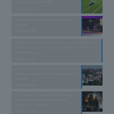
deux pesticides interdits
30 juin 2026
Venezuela : au moins 32 morts après 2
séismes
30 juin 2026
EN DIRECT – Brevet de maths 2026 : «Heureusement que
Thalès est tombé», les premières réactions des élèves
après l’épreuve
30 juin 2026
Espagne, Royaume-Uni… Il n’y a pas que la
France qui est en surchauffe à cause de la
canicule
30 juin 2026
La Guerre en Ukraine ne faiblit pas avec au
moins neuf morts dans des frappes
massives de la Russie
30 juin 2026