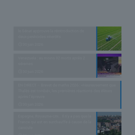
Derniers articles
le Sénat approuve la réintroduction de
deux pesticides interdits
30 juin 2026
Venezuela : au moins 32 morts après 2
séismes
30 juin 2026
EN DIRECT – Brevet de maths 2026 : «Heureusement que
Thalès est tombé», les premières réactions des élèves
après l’épreuve
30 juin 2026
Espagne, Royaume-Uni… Il n’y a pas que la
France qui est en surchauffe à cause de la
canicule