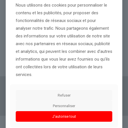
Nous utilisons des cookies pour personnaliser le
contenu et les publicités, pour proposer des
fonctionnalités de réseaux sociaux et pour
analyser notre trafic. Nous partageons également
des informations sur votre utilisation de notre site
l’ex-pépite française Sorare revient à la faveur de la Coupe du
avec nos partenaires en réseaux sociaux, publicité
monde avec des cartes de foot virtuelles
et analytics, qui peuvent les combiner avec d’autres
informations que vous leur avez fournies ou qu’ils
Lire l’article
ont collectées lors de votre utilisation de leurs
services.
Actus Eco
offre un accès clair et fiable à des
informations politiques, géopolitiques et
Refuser
boursières, décryptées pour tous.
Personnaliser
J'autorise tout