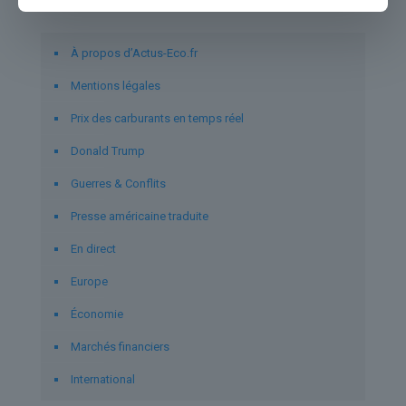
Liens utiles
À propos d’Actus-Eco.fr
Mentions légales
Prix des carburants en temps réel
Donald Trump
Guerres & Conflits
Presse américaine traduite
En direct
Europe
Économie
Marchés financiers
International