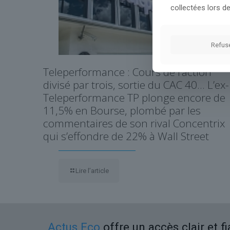
collectées lors de
Refus
Teleperformance : Cours de l’action
divisé par trois, sortie du CAC 40… L’ex-
Teleperformance TP plonge encore de
11,5% en Bourse, plombé par les
commentaires de son rival Concentrix
qui s’effondre de 22% à Wall Street
Lire l’article
Actus Eco
offre un accès clair et f