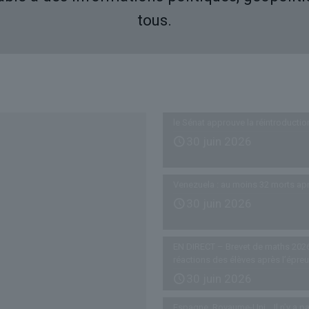
tous.
Derniers articles
le Sénat approuve la réintroductio
30 juin 2026
Venezuela : au moins 32 morts ap
30 juin 2026
EN DIRECT – Brevet de maths 2026
réactions des élèves après l’épre
30 juin 2026
Espagne, Royaume-Uni… Il n’y a pa