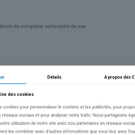
ront de compléter notre point de vue.
er
Détails
A propos des
C
lise des cookies
s cookies pour personnaliser le contenu et les publicités, pour prop
e réseaux sociaux et pour analyser notre trafic. Nous partageons é
otre utilisation de notre site avec nos partenaires en réseaux sociaux
uvent les combiner avec d’autres informations que vous leur avez four