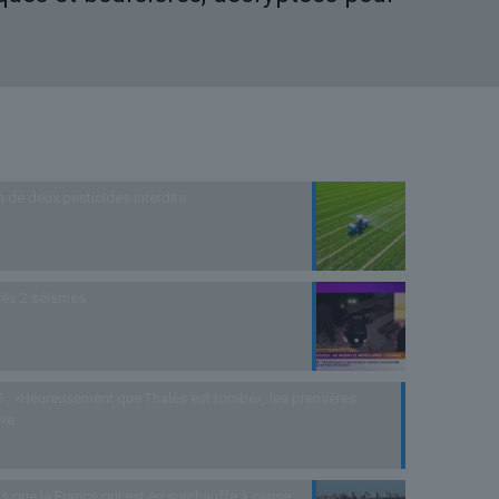
n de deux pesticides interdits
rès 2 séismes
 : «Heureusement que Thalès est tombé», les premières
uve
s que la France qui est en surchauffe à cause