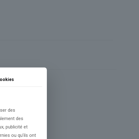
ookies
oser des
galement des
, publicité et
nies ou qu’ils ont