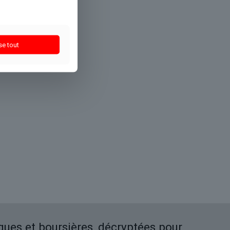
se tout
iques et boursières, décryptées pour