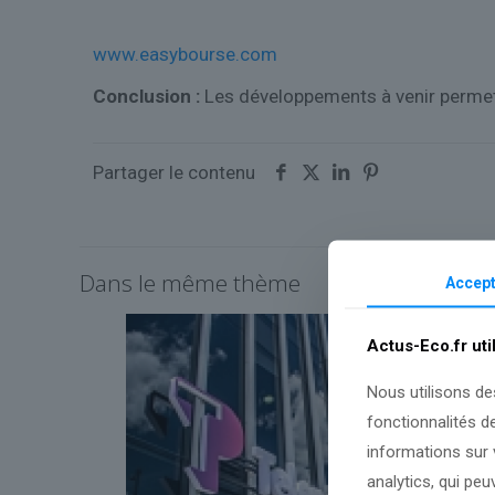
www.easybourse.com
Conclusion :
Les développements à venir permett
Partager le contenu
Dans le même thème
Accept
Actus-Eco.fr uti
Nous utilisons de
fonctionnalités d
informations sur v
analytics, qui pe