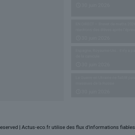
30 juin 2026
EN DIRECT – Brevet de maths 2026
réactions des élèves après l’épre
30 juin 2026
Espagne, Royaume-Uni… Il n’y a pa
de la canicule
30 juin 2026
La Guerre en Ukraine ne faiblit p
massives de la Russie
30 juin 2026
eserved | Actus-eco.fr utilise des flux d'informations fiabl