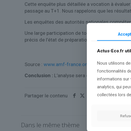
Cette enquête plus détaillée a vocation à évaluer
passage au T+1. Nous rappelons que les résultats
Les enquêtes des autorités nationales compétent
Une large participation de tous les secteurs fin
Accept
précis de l’état de préparation et identifier les 
Actus-Eco.fr uti
Nous utilisons de
Source :
www.amf-france.org
fonctionnalités d
Conclusion :
L’analyse sera enrichie dès que de
informations sur v
analytics, qui pe
collectées lors de
Partager le contenu
Refus
Dans le même thème