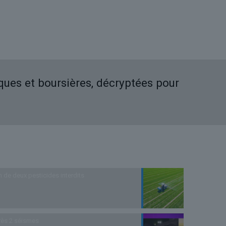
iques et boursières, décryptées pour
n de deux pesticides interdits
rès 2 séismes