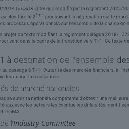
9/2014 («
CSDR
») tel que modifié par le règlement 2025/20
ème
au plus tard le 2
jour suivant la négociation sur le mar
es processus opérationnels sur l’ensemble de la chaîne de 
un projet de texte modifiant le règlement délégué 2018/1229 s
scrivant dans le cadre de la transition vers T+1. Ce texte d
 à destination de l’ensemble des
ur au passage à T+1, l’Autorité des marchés financiers, à l’i
ux deux enquêtes suivantes :
ités de marché nationales
aque autorité nationale compétente d’obtenir une meilleure v
téraux avec les acteurs les éventuelles difficultés identifié
et l’ESMA.
de l’
Industry Committee