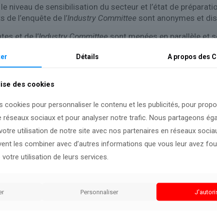
 le niveau de sensibilisation du secteur et l’état de prépar
 de l’enquête de l’
Industry Committee
sont anonymes et di
es et de l’
Industry Committee
sont menées en parallèle et 
anciers et des États membres de l’Union européenne aux deux
er
Détails
A propos des
C
domaines nécessitant une attention particulière.
lise des cookies
s cookies pour personnaliser le contenu et les publicités, pour prop
e réseaux sociaux et pour analyser notre trafic. Nous partageons é
 nouvelles données seront disponibles.
otre utilisation de notre site avec nos partenaires en réseaux sociaux
uvent les combiner avec d’autres informations que vous leur avez four
 votre utilisation de leurs services.
er
Personnaliser
J'autori