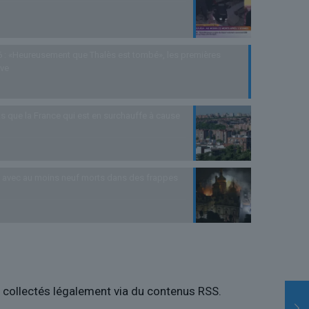
 : «Heureusement que Thalès est tombé», les premières
uve
s que la France qui est en surchauffe à cause
as avec au moins neuf morts dans des frappes
es collectés légalement via du contenus RSS.