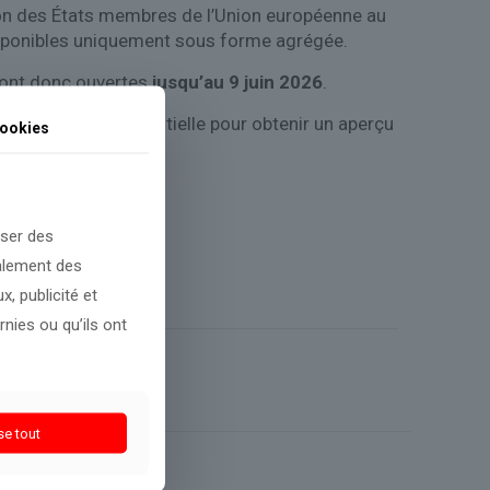
ation des États membres de l’Union européenne au
sponibles uniquement sous forme agrégée.
sont donc ouvertes
jusqu’au 9 juin 2026
.
 enquêtes est essentielle pour obtenir un aperçu
ookies
oser des
galement des
, publicité et
nies ou qu’ils ont
se tout