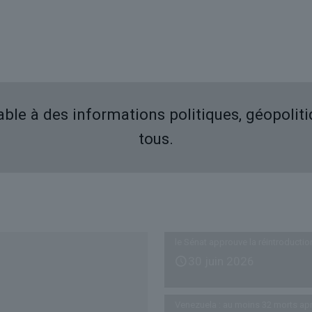
iable à des informations politiques, géopolit
tous.
Derniers articles
le Sénat approuve la réintroductio
30 juin 2026
Venezuela : au moins 32 morts ap