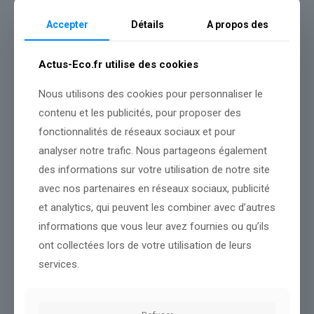
techniques.
Accepter
Détails
A propos des
« Après les premiers entraînements, il y a des chutes et ils ont
trouvé que la piste était trop dangereuse. Ils l’ont donc
Actus-Eco.fr utilise des cookies
modifiée. Puis les entraînements ont de nouveau été annulés,
avant de nouvelles modifications. On est donc partie d’une
Nous utilisons des cookies pour personnaliser le
piste très engagée à un tracé aseptisé. »
contenu et les publicités, pour proposer des
fonctionnalités de réseaux sociaux et pour
Mathias Menendez-Garcia, ancien athlète de l’équipe de France
analyser notre trafic. Nous partageons également
à franceinfo: sport
des informations sur votre utilisation de notre site
avec nos partenaires en réseaux sociaux, publicité
Selon Maxime Montaggioni, les organisateurs ont préféré jouer
et analytics, qui peuvent les combiner avec d’autres
la carte de la sécurité au détriment du spectacle. Contactée par
franceinfo: sport, la Fédération internationale de ski (FIS)
informations que vous leur avez fournies ou qu’ils
rappelle que la sécurité des athlètes est sa
« priorité absolue »,
et
ont collectées lors de votre utilisation de leurs
« lors de chaque compétition, nous cherchons à trouver le meilleur
équilibre entre sécurité et équité sur des parcours qui poussent
services.
les athlètes à donner le meilleur d’eux-mêmes. Le site de
snowboard cross de Cortina présente des défis tant au niveau de
la construction que des conditions d’enneigement, en particulier