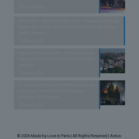
30 juin 2026
EN DIRECT – Brevet de maths 2026 : «Heureusement que
Thalès est tombé», les premières réactions des élèves
après l’épreuve
30 juin 2026
Espagne, Royaume-Uni… Il n’y a pas que la
France qui est en surchauffe à cause de la
canicule
30 juin 2026
La Guerre en Ukraine ne faiblit pas avec au
moins neuf morts dans des frappes
massives de la Russie
30 juin 2026
© 2026 Made by Love in Paris | All Rights Reserved | Actus-