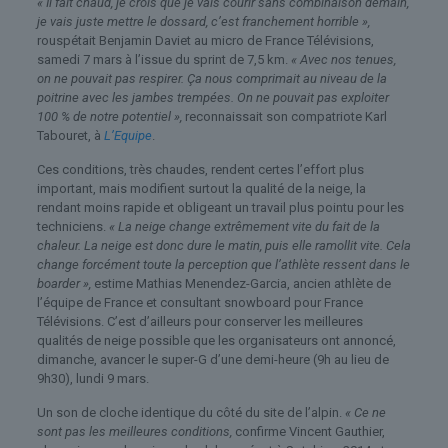
« Il fait chaud, je crois que je vais courir sans combinaison demain,
je vais juste mettre le dossard, c’est franchement horrible »,
rouspétait Benjamin Daviet au micro de France Télévisions,
samedi 7 mars à l’issue du sprint de 7,5 km.
« Avec nos tenues,
on ne pouvait pas respirer. Ça nous comprimait au niveau de la
poitrine avec les jambes trempées. On ne pouvait pas exploiter
100 % de notre potentiel »,
reconnaissait son compatriote Karl
Tabouret, à
L’Equipe
.
Ces conditions, très chaudes, rendent certes l’effort plus
important, mais modifient surtout la qualité de la neige, la
rendant moins rapide et obligeant un travail plus pointu pour les
techniciens.
« La neige change extrêmement vite du fait de la
chaleur. La neige est donc dure le matin, puis elle ramollit vite. Cela
change forcément toute la perception que l’athlète ressent dans le
boarder »,
estime Mathias Menendez-Garcia, ancien athlète de
l’équipe de France et consultant snowboard pour France
Télévisions. C’est d’ailleurs pour conserver les meilleures
qualités de neige possible que les organisateurs ont annoncé,
dimanche, avancer le super-G d’une demi-heure (9h au lieu de
9h30), lundi 9 mars.
Un son de cloche identique du côté du site de l’alpin.
« Ce ne
sont pas les meilleures conditions,
confirme Vincent Gauthier,