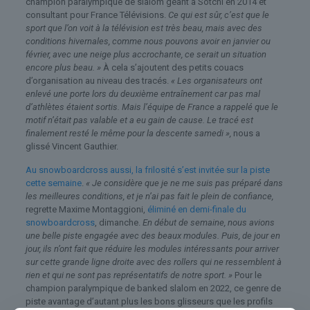
champion paralympique de slalom géant à Sotchi en 2014 et
consultant pour France Télévisions.
Ce qui est sûr, c’est que le
sport que l’on voit à la télévision est très beau, mais avec des
conditions hivernales, comme nous pouvons avoir en janvier ou
février, avec une neige plus accrochante, ce serait un situation
encore plus beau. »
À cela s’ajoutent des petits couacs
d’organisation au niveau des tracés.
« Les organisateurs ont
enlevé une porte lors du deuxième entraînement car pas mal
d’athlètes étaient sortis. Mais l’équipe de France a rappelé que le
motif n’était pas valable et a eu gain de cause. Le tracé est
finalement resté le même pour la descente samedi »,
nous a
glissé Vincent Gauthier.
Au snowboardcross aussi, la frilosité s’est invitée sur la piste
cette semaine
.
« Je considère que je ne me suis pas préparé dans
les meilleures conditions, et je n’ai pas fait le plein de confiance,
regrette Maxime Montaggioni,
éliminé en demi-finale du
snowboardcross
, dimanche.
En début de semaine, nous avions
une belle piste engagée avec des beaux modules. Puis, de jour en
jour, ils n’ont fait que réduire les modules intéressants pour arriver
sur cette grande ligne droite avec des rollers qui ne ressemblent à
rien et qui ne sont pas représentatifs de notre sport. »
Pour le
champion paralympique de banked slalom en 2022, ce genre de
piste avantage d’autant plus les bons glisseurs que les profils