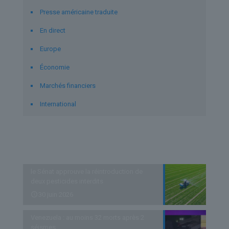
Presse américaine traduite
En direct
Europe
Économie
Marchés financiers
International
Derniers articles
le Sénat approuve la réintroduction de
deux pesticides interdits
30 juin 2026
Venezuela : au moins 32 morts après 2
séismes