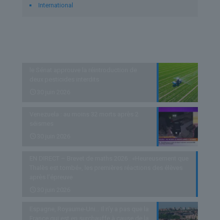
International
Derniers articles
le Sénat approuve la réintroduction de
deux pesticides interdits
30 juin 2026
Venezuela : au moins 32 morts après 2
séismes
30 juin 2026
EN DIRECT – Brevet de maths 2026 : «Heureusement que
Thalès est tombé», les premières réactions des élèves
après l’épreuve
30 juin 2026
Espagne, Royaume-Uni… Il n’y a pas que la
France qui est en surchauffe à cause de la