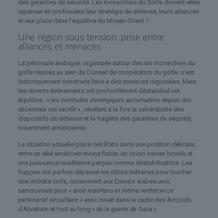
des garanties de sécurité. Les monarchies du Golfe doivent-elles
repenser en profondeur leur stratégie de défense, leurs alliances
et leur place dans l’équilibre du Moyen-Orient ?
Une région sous tension, prise entre
alliances et menaces
La péninsule arabique, organisée autour des six monarchies du
golfe réunies au sein du Conseil de coopération du golfe, s’est
historiquement construite face à des menaces régionales. Mais
les récents événements ont profondément déstabilisé cet
équilibre : «
les certitudes stratégiques accumulées depuis des
décennies ont vacillé
« , révélant à la fois la vulnérabilité des
dispositifs de défense et la fragilité des garanties de sécurité,
notamment américaines.
La situation actuelle place ces États dans une position délicate,
entre un allié américain moins fiable, un voisin iranien hostile et
une puissance israélienne perçue comme déstabilisatrice. Les
frappes ont parfois dépassé les cibles militaires pour toucher
des intérêts civils, notamment aux Émirats arabes unis,
sanctionnés pour
« avoir maintenu et même renforcer ce
partenariat sécuritaire »
avec Israël dans le cadre des Accords
d’Abraham et tout au long
« de la guerre de Gaza »
.