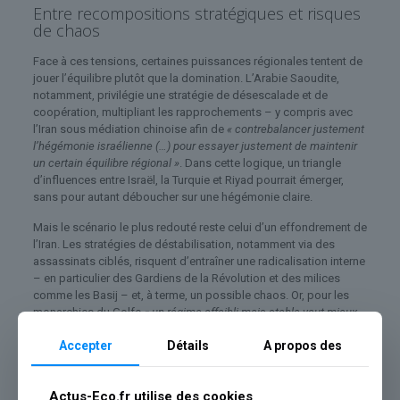
Entre recompositions stratégiques et risques
de chaos
Face à ces tensions, certaines puissances régionales tentent de
jouer l’équilibre plutôt que la domination. L’Arabie Saoudite,
notamment, privilégie une stratégie de désescalade et de
coopération, multipliant les rapprochements – y compris avec
l’Iran sous médiation chinoise afin de
« contrebalancer justement
l’hégémonie israélienne (…) pour essayer justement de maintenir
un certain équilibre régional »
. Dans cette logique, un triangle
d’influences entre Israël, la Turquie et Riyad pourrait émerger,
sans pour autant déboucher sur une hégémonie claire.
Mais le scénario le plus redouté reste celui d’un effondrement de
l’Iran. Les stratégies de déstabilisation, notamment via des
assassinats ciblés, risquent d’entraîner une radicalisation interne
– en particulier des Gardiens de la Révolution et des milices
comme les Basij – et, à terme, un possible chaos. Or, pour les
monarchies du Golfe,
« un régime affaibli mais stable vaut mieux
qu’un chaos total »
, qui pourrait provoquer guerre civile et
Accepter
Détails
A propos des
insécurité généralisée. Dans ce contexte incertain, certains États
diversifient déjà leurs alliances, à l’image du rapprochement avec
le Pakistan, signal d’un désengagement relatif vis-à-vis de la
Actus-Eco.fr utilise des cookies
protection américaine.