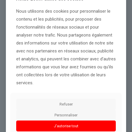
Nous utilisons des cookies pour personnaliser le
contenu et les publicités, pour proposer des
fonctionnalités de réseaux sociaux et pour
Source :
www.radiofrance.fr
analyser notre trafic. Nous partageons également
Conclusion :
Les évolutions seront analysées par notre équipe
des informations sur votre utilisation de notre site
pour vous tenir informés.
avec nos partenaires en réseaux sociaux, publicité
et analytics, qui peuvent les combiner avec d’autres
Partager le contenu
informations que vous leur avez fournies ou qu’ils
ont collectées lors de votre utilisation de leurs
services.
Dans le même thème
Refuser
Personnaliser
J'autorise tout