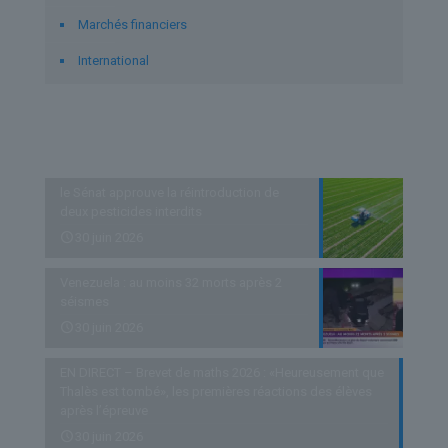
Marchés financiers
International
Derniers articles
le Sénat approuve la réintroduction de
deux pesticides interdits
30 juin 2026
Venezuela : au moins 32 morts après 2
séismes
30 juin 2026
EN DIRECT – Brevet de maths 2026 : «Heureusement que
Thalès est tombé», les premières réactions des élèves
après l’épreuve
30 juin 2026