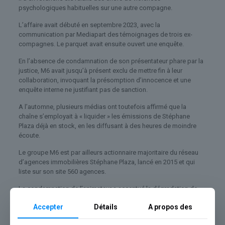
psychologiques habituelles sur une autre compagne.
L’affaire avait débuté en septembre 2023, avec la
communication par Mediapart des témoignages de trois ex-
compagnes. Le parquet avait ensuite ouvert une enquête.
En l’absence de condamnation de son présentateur phare par la
justice, M6 avait jusqu’à présent exclu de mettre fin à leur
collaboration, invoquant la présomption d’innocence et une
enquête interne ne justifiant pas de sanction.
A l’automne, plusieurs médias ont toutefois affirmé que la
chaîne s’employait à « liquider » les émissions de Stéphane
Plaza déjà en stock, en les diffusant à des heures de moindre
écoute.
Le groupe M6 est par ailleurs actionnaire majoritaire du réseau
d’agences immobilières Stéphane Plaza, lancé en 2015 et qui
liste sur son site 560 agences.
La condamnation de l’animateur a accentué la dégradation de
l’image de marque de ce réseau, donnant des arguments aux
Accepter
Détails
A propos des
dizaines de franchisés qui souhaitent le quitter, selon leurs
avocats.