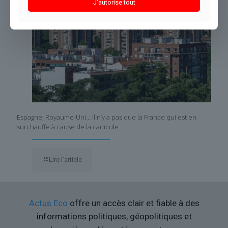
J'autorise tout
Espagne, Royaume-Uni… Il n’y a pas que la France qui est en
surchauffe à cause de la canicule
Lire l’article
Actus Eco
offre un accès clair et fiable à des
informations politiques, géopolitiques et