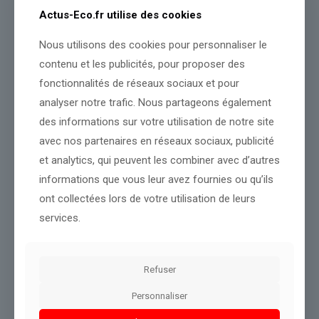
Sollicité sur ce point, M6 n’a pas commenté.
Actus-Eco.fr utilise des cookies
Nous utilisons des cookies pour personnaliser le
Violences conjugales: Stéphane Plaza condamné à 12 mois
contenu et les publicités, pour proposer des
d’emprisonnement avec sursis
fonctionnalités de réseaux sociaux et pour
analyser notre trafic. Nous partageons également
des informations sur votre utilisation de notre site
Source :
www.brut.media
avec nos partenaires en réseaux sociaux, publicité
Conclusion :
Une information à suivre dans les jours à venir.
et analytics, qui peuvent les combiner avec d’autres
informations que vous leur avez fournies ou qu’ils
Partager le contenu
ont collectées lors de votre utilisation de leurs
services.
Dans le même thème
Refuser
Personnaliser