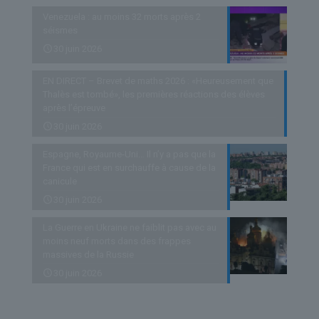
Venezuela : au moins 32 morts après 2
séismes
30 juin 2026
EN DIRECT – Brevet de maths 2026 : «Heureusement que
Thalès est tombé», les premières réactions des élèves
après l’épreuve
30 juin 2026
Espagne, Royaume-Uni… Il n’y a pas que la
France qui est en surchauffe à cause de la
canicule
30 juin 2026
La Guerre en Ukraine ne faiblit pas avec au
moins neuf morts dans des frappes
massives de la Russie
30 juin 2026