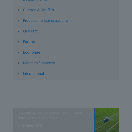
Guerres & Conflits
Presse américaine traduite
En direct
Europe
Économie
Marchés financiers
International
Derniers articles
le Sénat approuve la réintroduction de
deux pesticides interdits
30 juin 2026