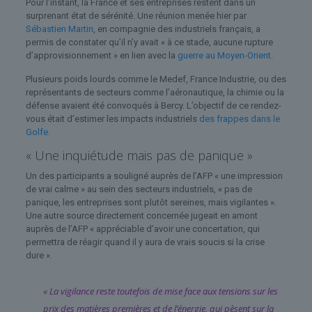
Pour l’instant, la France et ses entreprises restent dans un
surprenant état de sérénité. Une réunion menée hier par
Sébastien Martin
, en compagnie des industriels français, a
permis de constater qu’il n’y avait « à ce stade, aucune rupture
d’approvisionnement » en lien avec la
guerre au Moyen-Orient
.
Plusieurs poids lourds comme le Medef, France Industrie, ou des
représentants de secteurs comme l’aéronautique, la chimie ou la
défense avaient été convoqués à Bercy. L’objectif de ce rendez-
vous était d’estimer les impacts industriels
des frappes dans le
Golfe.
« Une inquiétude mais pas de panique »
Un des participants a souligné auprès de l’AFP « une impression
de vrai calme » au sein des secteurs industriels, « pas de
panique, les entreprises sont plutôt sereines, mais vigilantes ».
Une autre source directement concernée jugeait en amont
auprès de l’AFP « appréciable d’avoir une concertation, qui
permettra de réagir quand il y aura de vrais soucis si la crise
dure ».
« La vigilance reste toutefois de mise face aux tensions sur les
prix des matières premières et de l’énergie, qui pèsent sur la