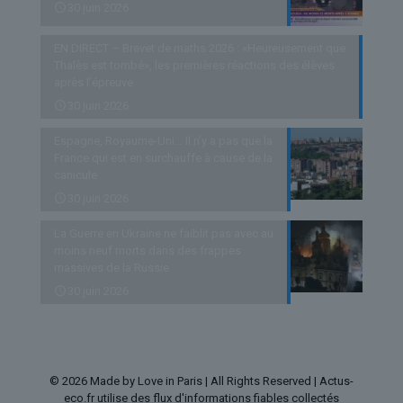
30 juin 2026
EN DIRECT – Brevet de maths 2026 : «Heureusement que
Thalès est tombé», les premières réactions des élèves
après l’épreuve
30 juin 2026
Espagne, Royaume-Uni… Il n’y a pas que la
France qui est en surchauffe à cause de la
canicule
30 juin 2026
La Guerre en Ukraine ne faiblit pas avec au
moins neuf morts dans des frappes
massives de la Russie
30 juin 2026
© 2026 Made by Love in Paris | All Rights Reserved | Actus-
eco.fr utilise des flux d'informations fiables collectés