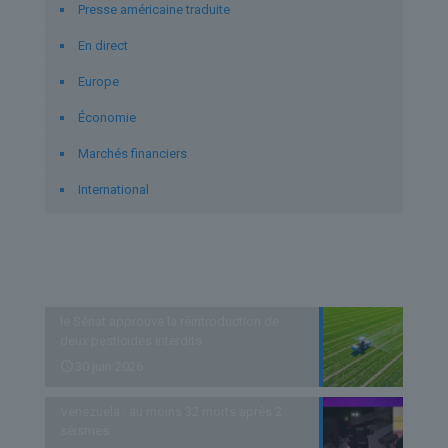
Presse américaine traduite
En direct
Europe
Économie
Marchés financiers
International
Derniers articles
le Sénat approuve la réintroduction de
deux pesticides interdits
30 juin 2026
Venezuela : au moins 32 morts après 2
séismes