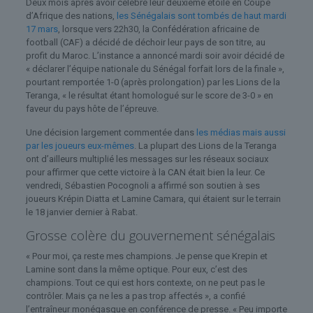
Deux mois après avoir célébré leur deuxième étoile en Coupe
d’Afrique des nations,
les Sénégalais sont tombés de haut mardi
17 mars
, lorsque vers 22h30, la Confédération africaine de
football (CAF) a décidé de déchoir leur pays de son titre, au
profit du Maroc. L’instance a annoncé mardi soir avoir décidé de
« déclarer l’équipe nationale du Sénégal forfait lors de la finale »,
pourtant remportée 1-0 (après prolongation) par les Lions de la
Teranga, « le résultat étant homologué sur le score de 3-0 » en
faveur du pays hôte de l’épreuve.
Une décision largement commentée dans
les médias mais aussi
par les joueurs eux-mêmes
. La plupart des Lions de la Teranga
ont d’ailleurs multiplié les messages sur les réseaux sociaux
pour affirmer que cette victoire à la CAN était bien la leur. Ce
vendredi, Sébastien Pocognoli a affirmé son soutien à ses
joueurs Krépin Diatta et Lamine Camara, qui étaient sur le terrain
le 18 janvier dernier à Rabat.
Grosse colère du gouvernement sénégalais
« Pour moi, ça reste mes champions. Je pense que Krepin et
Lamine sont dans la même optique. Pour eux, c’est des
champions. Tout ce qui est hors contexte, on ne peut pas le
contrôler. Mais ça ne les a pas trop affectés », a confié
l’entraîneur monégasque en conférence de presse. « Peu importe