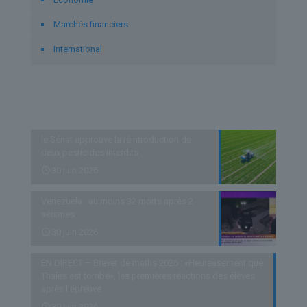
Marchés financiers
International
Derniers articles
le Sénat approuve la réintroduction de
deux pesticides interdits
30 juin 2026
Venezuela : au moins 32 morts après 2
séismes
30 juin 2026
EN DIRECT – Brevet de maths 2026 : «Heureusement que
Thalès est tombé», les premières réactions des élèves
après l’épreuve
30 juin 2026