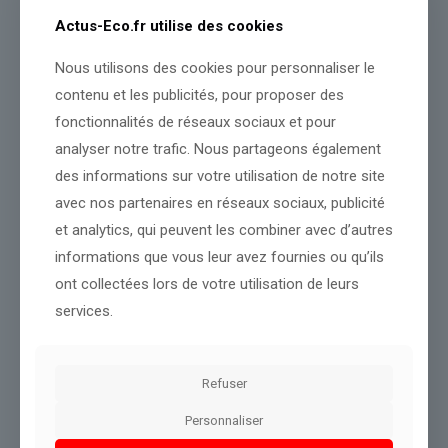
pas normal », dit-elle.
Actus-Eco.fr utilise des cookies
Suicide de Lindsay, 13 ans : sa famille porte plainte contre le
Nous utilisons des cookies pour personnaliser le
collège, l’académie de Lille, la police, Facebook et Instagram
contenu et les publicités, pour proposer des
fonctionnalités de réseaux sociaux et pour
analyser notre trafic. Nous partageons également
Source :
www.brut.media
des informations sur votre utilisation de notre site
Conclusion :
Un suivi attentif permettra de compléter notre
avec nos partenaires en réseaux sociaux, publicité
point de vue.
et analytics, qui peuvent les combiner avec d’autres
informations que vous leur avez fournies ou qu’ils
ont collectées lors de votre utilisation de leurs
Partager le contenu
services.
Dans le même thème
Refuser
Personnaliser