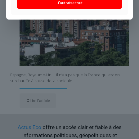
J'autorise tout
Espagne, Royaume-Uni… Il n’y a pas que la France qui est en
surchauffe à cause de la canicule
Lire l’article
Actus Eco
offre un accès clair et fiable à des
informations politiques, géopolitiques et