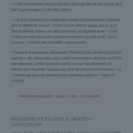
« C’est une manière aussi pour moi de le garder en vie, parce qu’il
est toujours dans la tête des gens ».
« J’ai écrit ce livre pour interpeller toutes les personnes victimes
de harcèlement, mais (…) tous les harceleurs aussi, parce qu’il
faut aussi les aider », a-t-elle poursuivi, soulignant avoir « voulu
mettre en avant aussi les questionnements qu’elle avait » pour
pouvoir « donner des conseils » aux parents.
« Parlez à vos enfants, suivez-les, n’hésitez pas, ne les jugez pas
surtout », dit cette mère, qui a créé l’association de lutte contre le
harcèlement LUNAH (Liberté, unité, non au harcèlement), et
estime qu’il faudrait « beaucoup plus de personnes formées » et
« beaucoup plus de moyens pour les associations » dans ce
combat.
Harcèlement scolaire : Lucas, 13 ans, s’est suicidé
Moqueries et insultes à caractère
homophobe
Lucas, 13 ans, s’était suicidé à Golbey (Vosges) le 7 janvier 2023