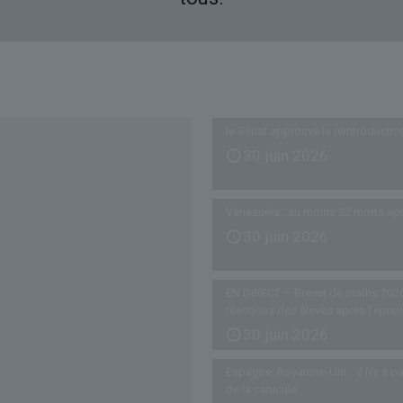
Derniers articles
le Sénat approuve la réintroductio
30 juin 2026
Venezuela : au moins 32 morts ap
30 juin 2026
EN DIRECT – Brevet de maths 2026
réactions des élèves après l’épre
30 juin 2026
Espagne, Royaume-Uni… Il n’y a pa
de la canicule