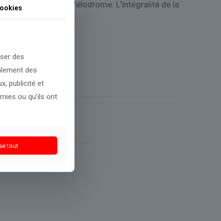
é à 17h15 au Stade Vélodrome. L’intégralité de la
ookies
oser des
galement des
, publicité et
nies ou qu’ils ont
se tout