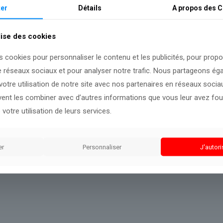
 Ligue 1 entre Marseille et Lille. Le coup d’envoi sera donn
er
Détails
A propos des
C
ort.
lise des cookies
s cookies pour personnaliser le contenu et les publicités, pour prop
e réseaux sociaux et pour analyser notre trafic. Nous partageons é
yser les faits.
otre utilisation de notre site avec nos partenaires en réseaux sociaux
uvent les combiner avec d’autres informations que vous leur avez four
 votre utilisation de leurs services.
er
Personnaliser
J'autori