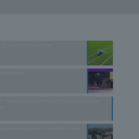
n de deux pesticides interdits
rès 2 séismes
 : «Heureusement que Thalès est tombé», les premières
uve
s que la France qui est en surchauffe à cause