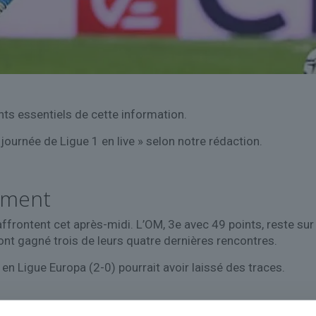
nts essentiels de cette information.
journée de Ligue 1 en live » selon notre rédaction.
sement
ffrontent cet après-midi. L’OM, 3e avec 49 points, reste sur
 ont gagné trois de leurs quatre dernières rencontres.
en Ligue Europa (2-0) pourrait avoir laissé des traces.