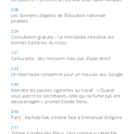
0:58
Les données d’agents de l’Éducation nationale
piratées
2:26
Consultation gratuite – Le microbiote intestinal, les
bonnes bactéries du corps
1:27
Carburants : des mesures mais pas d’aide direct
2:34
Un internaute condamné pour un mauvais avis Google
2:46
Interdire les pauses cigarettes au travail : « Quand
vous avez trois secrétaires, celle qui ne fume pas est
désavantagée », promet Estelle Denis
0:54
Paris : Rachida Dati s’incline face à Emmanuel Grégoire
2:17
Zidane à la tête des Bleus, c’est comme si c’était fait