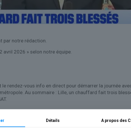
 par notre rédaction.
2 avril 2026 » selon notre équipe.
 le rendez-vous info en direct pour démarrer la journée avec u
a métropole. Au sommaire : Lille, un chauffard fait trois ble
SAT.
er
Détails
A propos des
C