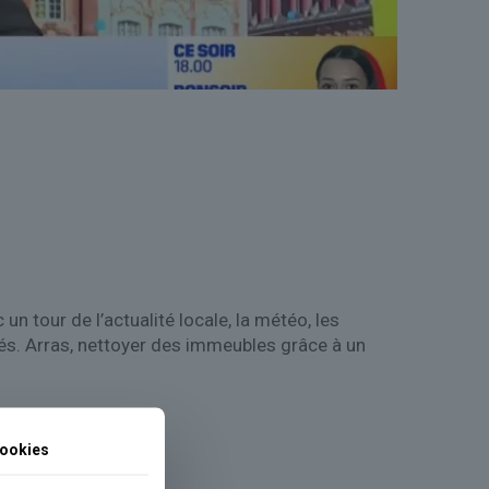
n tour de l’actualité locale, la météo, les
ssés. Arras, nettoyer des immeubles grâce à un
ookies