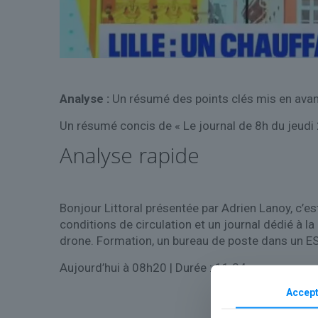
Analyse :
Un résumé des points clés mis en avant
Un résumé concis de « Le journal de 8h du jeudi 
Analyse rapide
Bonjour Littoral présentée par Adrien Lanoy, c’est
conditions de circulation et un journal dédié à l
drone. Formation, un bureau de poste dans un E
Aujourd’hui à 08h20
| Durée : 11:34
Accept