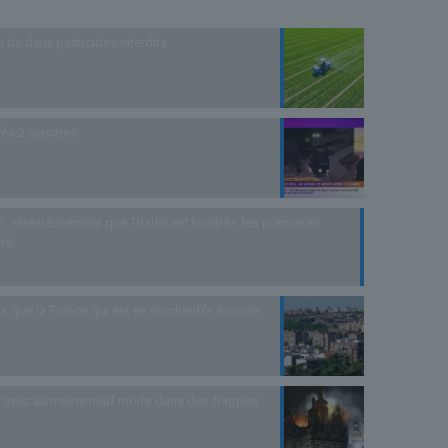
n de deux pesticides interdits
rès 2 séismes
 : «Heureusement que Thalès est tombé», les premières
uve
s que la France qui est en surchauffe à cause
as avec au moins neuf morts dans des frappes