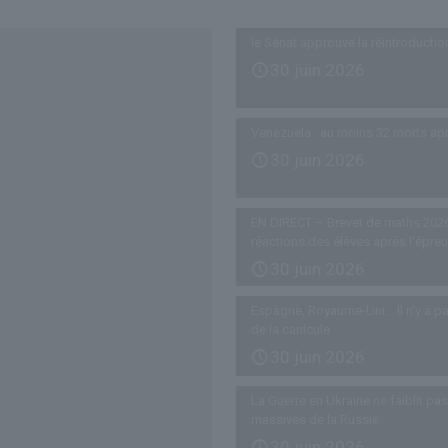
le Sénat approuve la réintroductio
30 juin 2026
Venezuela : au moins 32 morts ap
30 juin 2026
EN DIRECT – Brevet de maths 2026
réactions des élèves après l’épre
30 juin 2026
Espagne, Royaume-Uni… Il n’y a pa
de la canicule
30 juin 2026
La Guerre en Ukraine ne faiblit p
massives de la Russie
30 juin 2026