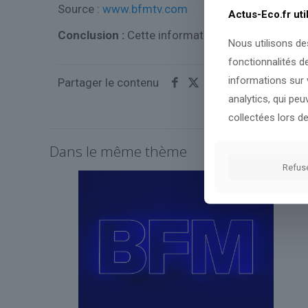
Source :
www.bfmtv.com
Actus-Eco.fr uti
Conclusion :
Cette information sera réévaluée 
Nous utilisons de
fonctionnalités d
informations sur v
Partager le contenu
analytics, qui pe
collectées lors de
Dans le même thème
Refus