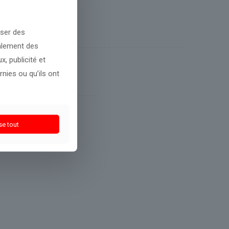
oser des
galement des
, publicité et
nies ou qu’ils ont
se tout