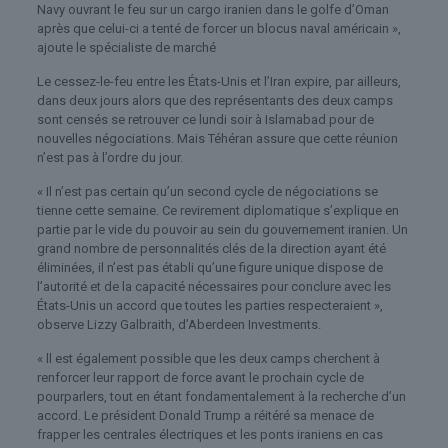
Navy ouvrant le feu sur un cargo iranien dans le golfe d’Oman
après que celui-ci a tenté de forcer un blocus naval américain »,
ajoute le spécialiste de marché
Le cessez-le-feu entre les États-Unis et l’Iran expire, par ailleurs,
dans deux jours alors que des représentants des deux camps
sont censés se retrouver ce lundi soir à Islamabad pour de
nouvelles négociations. Mais Téhéran assure que cette réunion
n’est pas à l’ordre du jour.
« Il n’est pas certain qu’un second cycle de négociations se
tienne cette semaine. Ce revirement diplomatique s’explique en
partie par le vide du pouvoir au sein du gouvernement iranien. Un
grand nombre de personnalités clés de la direction ayant été
éliminées, il n’est pas établi qu’une figure unique dispose de
l’autorité et de la capacité nécessaires pour conclure avec les
États-Unis un accord que toutes les parties respecteraient »,
observe Lizzy Galbraith, d’Aberdeen Investments.
« ll est également possible que les deux camps cherchent à
renforcer leur rapport de force avant le prochain cycle de
pourparlers, tout en étant fondamentalement à la recherche d’un
accord. Le président Donald Trump a réitéré sa menace de
frapper les centrales électriques et les ponts iraniens en cas