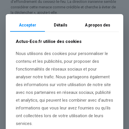
d’effondrement du cessez-le-feu. La direction iranienne semble
considérer cette menace comme crédible et cherche à éviter de
la déclencher », ajoute-t-elle.
Le pétrole remonte la pente à la suite de ces informations. Le
Accepter
Détails
A propos des
contrat de juin sur le
Brent
de mer du Nord prend 5,41% à 95,24
dollars le baril tandis que celui de même échéance sur le
WTI
coté à New York avance de 5% à 86,67 dollars le baril.
Actus-Eco.fr utilise des cookies
Sur le
CAC 40
,
Totalenergies
a pris 1,8%, aidé par la hausse des
Nous utilisons des cookies pour personnaliser le
cours du pétrole. Hors
CAC 40
,
Air France-KLM
a perdu 2,6%,
lesté par le bond des prix de l’or noir, synonyme de facture
contenu et les publicités, pour proposer des
carburant plus élevée.
fonctionnalités de réseaux sociaux et pour
Sur les changes, l’
euro
prend 0,2% face au dollar à 1,1784 dollar.
analyser notre trafic. Nous partageons également
des informations sur votre utilisation de notre site
Julien Marion – ©2026 BFM Bourse
avec nos partenaires en réseaux sociaux, publicité
et analytics, qui peuvent les combiner avec d’autres
Source :
www.tradingsat.com
informations que vous leur avez fournies ou qu’ils
Conclusion :
Cette situation fera l’objet d’une observation
ont collectées lors de votre utilisation de leurs
continue de notre rédaction.
services.