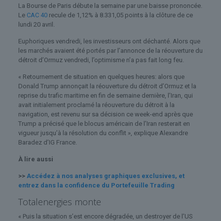
La Bourse de Paris débute la semaine par une baisse prononcée.
Le
CAC 40
recule de 1,12% à 8.331,05 points à la clôture de ce
lundi 20 avril.
Euphoriques vendredi, les investisseurs ont déchanté. Alors que
les marchés avaient été portés par l’annonce de la réouverture du
détroit d’Ormuz vendredi, l’optimisme n’a pas fait long feu.
« Retournement de situation en quelques heures: alors que
Donald Trump annonçait la réouverture du détroit d’Ormuz et la
reprise du trafic maritime en fin de semaine dernière, l’Iran, qui
avait initialement proclamé la réouverture du détroit à la
navigation, est revenu sur sa décision ce week-end après que
Trump a précisé que le blocus américain de l’Iran resterait en
vigueur jusqu’à la résolution du conflit », explique Alexandre
Baradez d’IG France.
À lire aussi
>>
Accédez à nos analyses graphiques exclusives, et
entrez dans la confidence du Portefeuille Trading
Totalenergies monte
« Puis la situation s’est encore dégradée, un destroyer de l’US