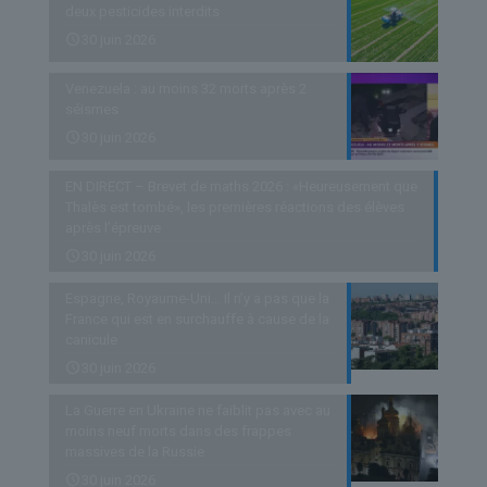
deux pesticides interdits
30 juin 2026
Venezuela : au moins 32 morts après 2
séismes
30 juin 2026
EN DIRECT – Brevet de maths 2026 : «Heureusement que
Thalès est tombé», les premières réactions des élèves
après l’épreuve
30 juin 2026
Espagne, Royaume-Uni… Il n’y a pas que la
France qui est en surchauffe à cause de la
canicule
30 juin 2026
La Guerre en Ukraine ne faiblit pas avec au
moins neuf morts dans des frappes
massives de la Russie
30 juin 2026