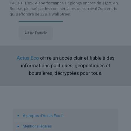
CAC 40… L’ex-Teleperformance TP plonge encore de 11,5% en
Bourse, plombé par les commentaires de son rival Concentrix
qui s’effondre de 22% à Wall Street
Lire l’article
Actus Eco
offre un accès clair et fiable à des
informations politiques, géopolitiques et
boursières, décryptées pour tous.
Liens utiles
À propos d’Actus-Eco.fr
Mentions légales