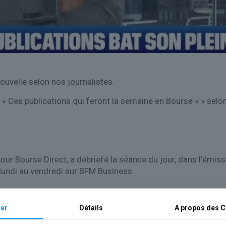
ouvelle selon nos journalistes.
e : « Ces publications qui feront la semaine en Bourse » » selo
s pour Bourse Direct, a débriefé la séance du jour, dans l’ém
lundi au vendredi sur BFM Business.
er
Détails
A propos des
C