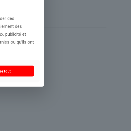
oser des
galement des
, publicité et
nies ou qu’ils ont
se tout