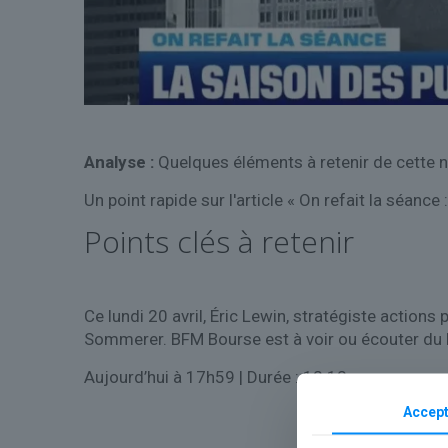
Analyse :
Quelques éléments à retenir de cette n
Un point rapide sur l'article « On refait la séanc
Points clés à retenir
Ce lundi 20 avril, Éric Lewin, stratégiste action
Sommerer. BFM Bourse est à voir ou écouter du 
Aujourd’hui à 17h59
| Durée : 12:12
Accept