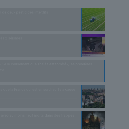
n de deux pesticides interdits
rès 2 séismes
 : «Heureusement que Thalès est tombé», les premières
uve
s que la France qui est en surchauffe à cause
as avec au moins neuf morts dans des frappes