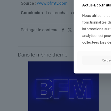
Source :
www.bfmtv.com
Actus-Eco.fr uti
Conclusion :
Les prochains développements perm
Nous utilisons de
fonctionnalités d
informations sur v
Partager le contenu
analytics, qui pe
collectées lors de
Dans le même thème
Refus