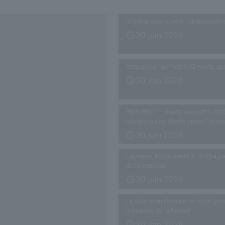
le Sénat approuve la réintroductio
30 juin 2026
Venezuela : au moins 32 morts ap
30 juin 2026
EN DIRECT – Brevet de maths 2026
réactions des élèves après l’épre
30 juin 2026
Espagne, Royaume-Uni… Il n’y a pa
de la canicule
30 juin 2026
La Guerre en Ukraine ne faiblit p
massives de la Russie
30 juin 2026