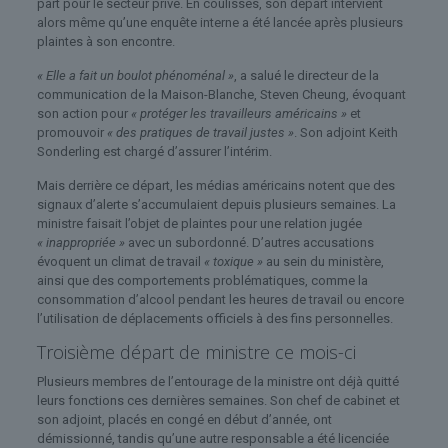
part pour le secteur privé. En coulisses, son départ intervient
alors même qu’une enquête interne a été lancée après plusieurs
plaintes à son encontre.
« Elle a fait un boulot phénoménal »
, a salué le directeur de la
communication de la Maison-Blanche, Steven Cheung, évoquant
son action pour
« protéger les travailleurs américains »
et
promouvoir
« des pratiques de travail justes »
. Son adjoint Keith
Sonderling est chargé d’assurer l’intérim.
Mais derrière ce départ, les médias américains notent que des
signaux d’alerte s’accumulaient depuis plusieurs semaines. La
ministre faisait l’objet de plaintes pour une relation jugée
« inappropriée »
avec un subordonné. D’autres accusations
évoquent un climat de travail
« toxique »
au sein du ministère,
ainsi que des comportements problématiques, comme la
consommation d’alcool pendant les heures de travail ou encore
l’utilisation de déplacements officiels à des fins personnelles.
Troisième départ de ministre ce mois-ci
Plusieurs membres de l’entourage de la ministre ont déjà quitté
leurs fonctions ces dernières semaines. Son chef de cabinet et
son adjoint, placés en congé en début d’année, ont
démissionné, tandis qu’une autre responsable a été licenciée