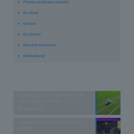
Presse américaine traduite
En direct
Europe
Économie
Marchés financiers
International
Derniers articles
le Sénat approuve la réintroduction de
deux pesticides interdits
30 juin 2026
Venezuela : au moins 32 morts après 2
séismes