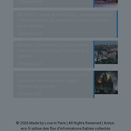
30 juin 2026
EN DIRECT – Brevet de maths 2026 : «Heureusement que
Thalès est tombé», les premières réactions des élèves
après l’épreuve
30 juin 2026
Espagne, Royaume-Uni… Il n’y a pas que la
France qui est en surchauffe à cause de la
canicule
30 juin 2026
La Guerre en Ukraine ne faiblit pas avec au
moins neuf morts dans des frappes
massives de la Russie
30 juin 2026
© 2026 Made by Love in Paris | All Rights Reserved | Actus-
eco.fr utilise des flux d'informations fiables collectés