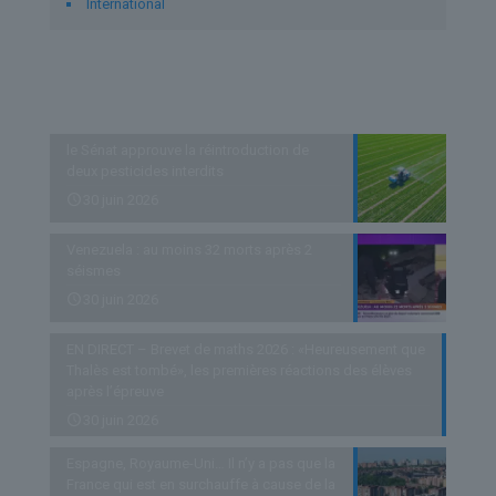
International
Derniers articles
le Sénat approuve la réintroduction de
deux pesticides interdits
30 juin 2026
Venezuela : au moins 32 morts après 2
séismes
30 juin 2026
EN DIRECT – Brevet de maths 2026 : «Heureusement que
Thalès est tombé», les premières réactions des élèves
après l’épreuve
30 juin 2026
Espagne, Royaume-Uni… Il n’y a pas que la
France qui est en surchauffe à cause de la