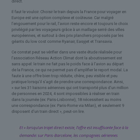
direct.
Il faut le vouloir. Choisir le train depuis la France pour voyager en
Europe est une option complexe et coûteuse. Car malgré
l’engouement pour le rail, l’avion reste encore et toujours le choix
privilégié par les voyageurs grâce à un maillage serré des villes
européennes, et surtout à des prix planchers proposés par les
géants du low cost comme Ryanair, Easyjet et Transavia.
Ce constat peut se vérifier dans une vaste étude réalisée pour
l’association Réseau Action Climat dont la aboutissement est
sans appel: le train ne fait pas le poids face à l’avion au départ
de la France, ce qui ne permet pas d’amplifier le report modal. La
faute à une offre bien trop réduite, chère, peu visible et peu
pratique lorsqu’il s’agit de prendre une correspondance. Ainsi,
« sur les 31 liaisons aériennes qui ont transporté plus d’un million
de personnes en 2024, 4 sont impossibles à réaliser en train
dans la journée (ex: Paris-Lisbonne), 18 nécessitent au moins
une correspondance (ex: Paris-Rome via Milan), et seulement 9
disposent d’un train direct », peut-on lire.
Et « lorsqu’un trajet direct existe, l’offre est insuffisante face à la
demande: sur Paris-Barcelone, les compagnies aériennes