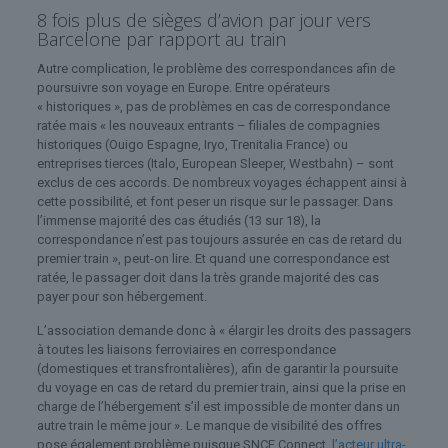
8 fois plus de sièges d’avion par jour vers
Barcelone par rapport au train
Autre complication, le problème des correspondances afin de
poursuivre son voyage en Europe. Entre opérateurs
« historiques », pas de problèmes en cas de correspondance
ratée mais « les nouveaux entrants – filiales de compagnies
historiques (Ouigo Espagne, Iryo, Trenitalia France) ou
entreprises tierces (Italo, European Sleeper, Westbahn) – sont
exclus de ces accords. De nombreux voyages échappent ainsi à
cette possibilité, et font peser un risque sur le passager. Dans
l’immense majorité des cas étudiés (13 sur 18), la
correspondance n’est pas toujours assurée en cas de retard du
premier train », peut-on lire. Et quand une correspondance est
ratée, le passager doit dans la très grande majorité des cas
payer pour son hébergement.
L’association demande donc à « élargir les droits des passagers
à toutes les liaisons ferroviaires en correspondance
(domestiques et transfrontalières), afin de garantir la poursuite
du voyage en cas de retard du premier train, ainsi que la prise en
charge de l’hébergement s’il est impossible de monter dans un
autre train le même jour ». Le manque de visibilité des offres
pose également problème puisque SNCF Connect,
l’acteur ultra-