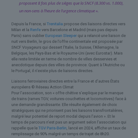
proposent 8 fois plus de sièges que la SNCF (8.300 vs. 1.000),
un non-sens à l’heure de l’urgence climatique ».
Depuis la France, si
Trenitalia
propose des liaisons directes vers
Milan et la
Renfe
vers Barcelone et Madrid (mais pas depuis
Paris) sans oublier
European Sleeper
qui a relancé une liaison de
nuit vers Berlin, le gros de l’offre continentale est proposée par
SNCF Voyageurs qui dessert l’Italie, la Suisse, l’Allemagne, la
Belgique, les Pays-Bas et le Royaume-Uni (avec Eurostar). Mais
elle reste limitée en terme de nombre de villes desservies et
anecdotique depuis des villes de province. Quant à l’Autriche ou
le Portugal, il n’existe plus de liaisons directes.
Liaisons ferroviaires directes entre la France et d’autres États
européens © Réseau Action Climat
Pour l’association, son « offre chétive s’explique par le manque
de trains (rames TGV, voitures-couchettes et locomotives) face à
une demande grandissante. Elle résulte également de choix
stratégiques qui ne priorisent pas les liaisons transfrontalières,
malgré leur potentiel de report modal depuis l’avion ». Et le
temps de parcours n’est pas un argument selon l’association qui
rappelle que le
TGV Paris-Berlin
, lancé en 2024, affiche un taux de
remplissage de 90% malgré un temps de trajet de 8h20.