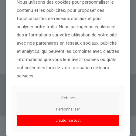
Nous utilisons des cookies pour personnaliser le
contenu et les publicités, pour proposer des
fonctionnalités de réseaux sociaux et pour
analyser notre trafic. Nous partageons également
des informations sur votre utilisation de notre site
Venezuela : au moins 32 morts après 2 séismes
avec nos partenaires en réseaux sociaux, publicité
et analytics, qui peuvent les combiner avec d’autres
informations que vous leur avez fournies ou qu’ils
Lire l’article
ont collectées lors de votre utilisation de leurs
services.
Actus Eco
offre un accès clair et fiable à des
informations politiques, géopolitiques et
Refuser
boursières, décryptées pour tous.
Personnaliser
J'autorise tout
Liens utiles