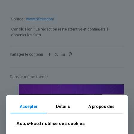
Source :
www.bfmtv.com
Conclusion :
La rédaction reste attentive et continuera à
observer les faits.
Partager le contenu
Dans le même thème
Accepter
Détails
A propos des
Actus-Eco.fr utilise des cookies