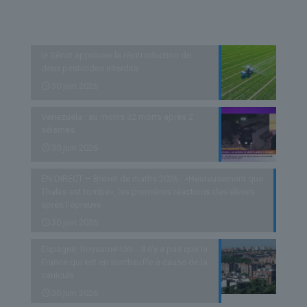
Derniers articles
le Sénat approuve la réintroduction de
deux pesticides interdits
30 juin 2026
Venezuela : au moins 32 morts après 2
séismes
30 juin 2026
EN DIRECT – Brevet de maths 2026 : «Heureusement que
Thalès est tombé», les premières réactions des élèves
après l’épreuve
30 juin 2026
Espagne, Royaume-Uni… Il n’y a pas que la
France qui est en surchauffe à cause de la
canicule
30 juin 2026