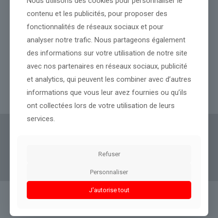
Nous utilisons des cookies pour personnaliser le
contenu et les publicités, pour proposer des
fonctionnalités de réseaux sociaux et pour
analyser notre trafic. Nous partageons également
Espagne, Royaume-Uni… Il n’y a pas que la France qui est en
des informations sur votre utilisation de notre site
surchauffe à cause de la canicule
avec nos partenaires en réseaux sociaux, publicité
et analytics, qui peuvent les combiner avec d’autres
informations que vous leur avez fournies ou qu’ils
Lire l’article
ont collectées lors de votre utilisation de leurs
services.
Actus Eco
offre un accès clair et fiable à des
informations politiques, géopolitiques et
Refuser
boursières, décryptées pour tous.
Personnaliser
J'autorise tout
Liens utiles