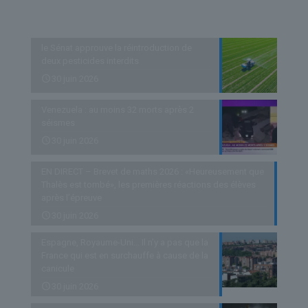
Derniers articles
le Sénat approuve la réintroduction de
deux pesticides interdits
30 juin 2026
Venezuela : au moins 32 morts après 2
séismes
30 juin 2026
EN DIRECT – Brevet de maths 2026 : «Heureusement que
Thalès est tombé», les premières réactions des élèves
après l’épreuve
30 juin 2026
Espagne, Royaume-Uni… Il n’y a pas que la
France qui est en surchauffe à cause de la
canicule
30 juin 2026