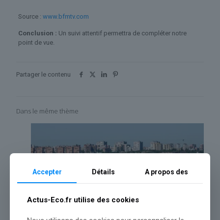
Source :
www.bfmtv.com
Conclusion :
Un suivi attentif permettra de compléter notre
point de vue.
Partager le contenu
Dans le même thème
Accepter
Détails
A propos des
Actus-Eco.fr utilise des cookies