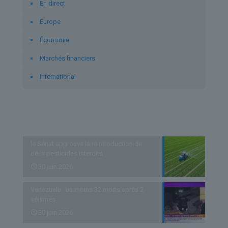
En direct
Europe
Économie
Marchés financiers
International
Derniers articles
le Sénat approuve la réintroduction de
deux pesticides interdits
30 juin 2026
Venezuela : au moins 32 morts après 2
séismes
30 juin 2026