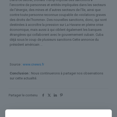
l’encontre de personnes et entités impliquées dans les secteurs
de l’énergie, des mines et d’autres secteurs de l’île, ainsi que
contre toute personne reconnue coupable de «violations graves
des droits de l’homme». Des nouvelles sanctions, donc, qui sont
destinées à accroître la pression sur La Havane en pleine crise
économique, mais aussi à qui ciblent également les banques
étrangères qui collaborent avec le gouvernement cubain. Cuba
déjà sous le coup de plusieurs sanctions Cette annonce du
président américain …
Source :
www.cnews.fr
Conclusion :
Nous continuerons à partager nos observations
sur cette actualité.
Partager le contenu
Dans le même thème