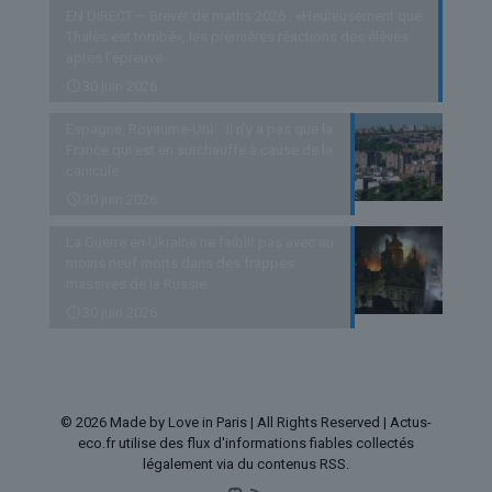
EN DIRECT – Brevet de maths 2026 : «Heureusement que
Thalès est tombé», les premières réactions des élèves
après l’épreuve
30 juin 2026
Espagne, Royaume-Uni… Il n’y a pas que la
France qui est en surchauffe à cause de la
canicule
30 juin 2026
La Guerre en Ukraine ne faiblit pas avec au
moins neuf morts dans des frappes
massives de la Russie
30 juin 2026
© 2026 Made by Love in Paris | All Rights Reserved | Actus-
eco.fr utilise des flux d'informations fiables collectés
légalement via du contenus RSS.