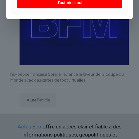
J'autorise tout
l’ex-pépite française Sorare revient à la faveur de la Coupe du
monde avec des cartes de foot virtuelles
Lire l’article
Actus Eco
offre un accès clair et fiable à des
informations politiques, géopolitiques et