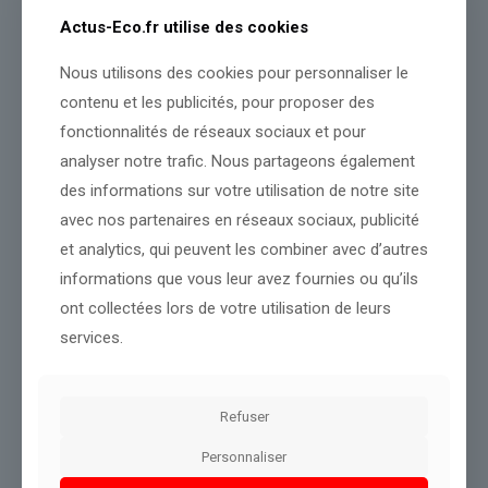
Une campagne médiatique qui pourrait véritablement se muer en
Actus-Eco.fr utilise des cookies
campagne politique très prochainement puisque Gabriel Attal
doit tenir un meeting le 30 mai, au Parc des expositions (15e
Nous utilisons des cookies pour personnaliser le
arrondissement de Paris). Peut-être le lieu propice pour une
contenu et les publicités, pour proposer des
« grande annonce et une grande décision? »
fonctionnalités de réseaux sociaux et pour
analyser notre trafic. Nous partageons également
Source :
rmc.bfmtv.com
des informations sur votre utilisation de notre site
Conclusion :
L'équipe suit cette actualité de près pour mieux
avec nos partenaires en réseaux sociaux, publicité
vous informer.
et analytics, qui peuvent les combiner avec d’autres
informations que vous leur avez fournies ou qu’ils
ont collectées lors de votre utilisation de leurs
Partager le contenu
services.
Dans le même thème
Refuser
Personnaliser