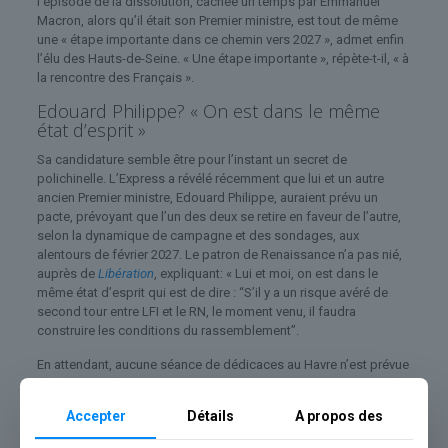
l’épisode de la dissolution, cachée un temps par Emmanuel
Macron, alors qu’il était son Premier ministre, est tout de même
une « étape importante dans ce chemin vers 2027 », admet enfin
l’élu des Hauts-de-Seine. « Une étape importante », répète-t-il, « à
la rencontre des Français ».
Edouard Philippe? « On est dans le même
état d’esprit »
Sa candidature semble être pour l’instant un secret de
polichinelle. L’Express a révélé récemment que lui et un autre
ancien Premier ministre, Edouard Philippe, auraient prévu un
pacte, prévoyant que l’un des deux se retire en faveur de l’autre,
selon la dynamique de campagne et des sondages, aux
alentours de février 2027. Le patron de Renaissance n’a pas nié,
auprès de
Libération
, expliquant: « Lui et moi, on est dans le
même état d’esprit qui est de dire : “S’il y a un risque avéré de
second tour entre LFI et le RN, le moment venu, il faudra
construire les conditions du rassemblement”.
En attendant, aucune séance de dédicaces au Havre n’est prévue
(pour l’instant) pour son livre, répond, amusé, l’intéressé sur
RMC
Story
.
Accepter
Détails
A propos des
Un grand meeting le 30 mai à Paris