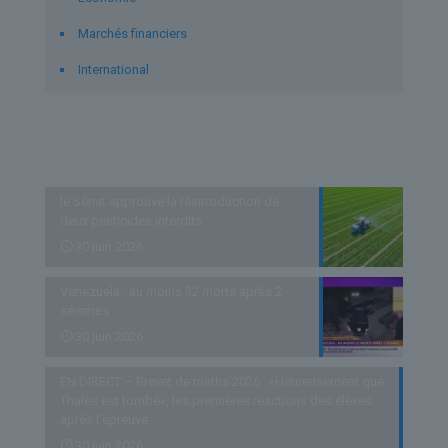
Marchés financiers
International
Derniers articles
le Sénat approuve la réintroduction de
deux pesticides interdits
30 juin 2026
Venezuela : au moins 32 morts après 2
séismes
30 juin 2026
EN DIRECT – Brevet de maths 2026 : «Heureusement que
Thalès est tombé», les premières réactions des élèves
après l’épreuve
30 juin 2026