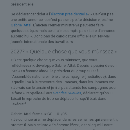
présidentielle.
Se déclarer candidat à l’
élection présidentielle
? « Ce n’est pas
une petite annonce, ce n’est pas une petite décision », estime
Gabriel Attal
. L’ancien Premier ministre va peut-être faire
quelques déçus mais celui-ci ne compte pas « faire d’annonce
aujourd’hui ». Donc pas de candidature officielle un 1er-Mai,
journée internationale des travailleurs.
2027? « Quelque chose que vous mûrissez »
« C’est quelque chose que vous mûrissez, que vous
réfléchissez », développe Gabriel Attal. Depuis la papier de son
livre «
En homme libre
« , le président du groupe EPR à
l’Assemblée nationale mène une campagne (médiatique), dans
laquelle il va à la rencontre des Français, dans les librairies etc.
« Je vais sur le terrain et je n’ai pas attendu les campagnes pour
le faire », rappelle-t-il aux
Grandes Gueules
, déclarant qu’on lui
faisait le reproche de trop se déplacer lorsqu’il était dans
l’exécutif.
Gabriel Attal face aux GG – 01/05
« Je continuerai à me déplacer dans les semaines qui viennent »,
promet-il. Mais ce livre «
En homme libre
« , dans lequel il narre