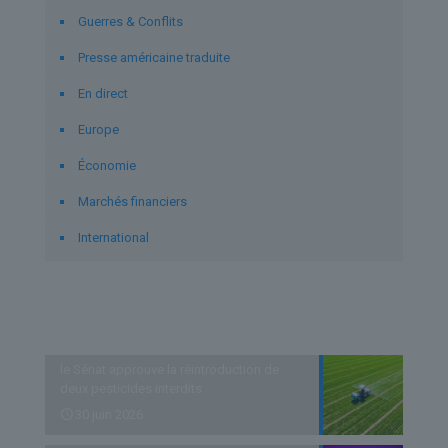
Guerres & Conflits
Presse américaine traduite
En direct
Europe
Économie
Marchés financiers
International
Derniers articles
le Sénat approuve la réintroduction de
deux pesticides interdits
30 juin 2026