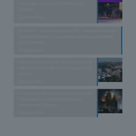
Venezuela : au moins 32 morts après 2
séismes
30 juin 2026
EN DIRECT – Brevet de maths 2026 : «Heureusement que
Thalès est tombé», les premières réactions des élèves
après l’épreuve
30 juin 2026
Espagne, Royaume-Uni… Il n’y a pas que la
France qui est en surchauffe à cause de la
canicule
30 juin 2026
La Guerre en Ukraine ne faiblit pas avec au
moins neuf morts dans des frappes
massives de la Russie
30 juin 2026