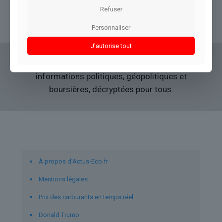
Refuser
Lire l’article
Personnaliser
J'autorise tout
Actus Eco
offre un accès clair et fiable à des
informations politiques, géopolitiques et
boursières, décryptées pour tous.
Liens utiles
À propos d’Actus-Eco.fr
Mentions légales
Prix des carburants en temps réel
Donald Trump