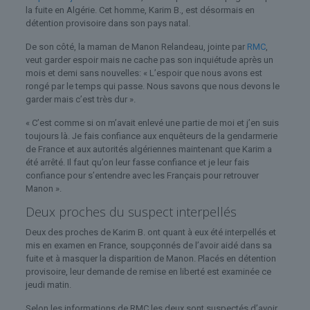
la fuite en Algérie. Cet homme, Karim B., est désormais en
détention provisoire dans son pays natal.
De son côté, la maman de Manon Relandeau, jointe par
RMC
,
veut garder espoir mais ne cache pas son inquiétude après un
mois et demi sans nouvelles: « L’espoir que nous avons est
rongé par le temps qui passe. Nous savons que nous devons le
garder mais c’est très dur ».
« C’est comme si on m’avait enlevé une partie de moi et j’en suis
toujours là. Je fais confiance aux enquêteurs de la gendarmerie
de France et aux autorités algériennes maintenant que Karim a
été arrêté. Il faut qu’on leur fasse confiance et je leur fais
confiance pour s’entendre avec les Français pour retrouver
Manon ».
Deux proches du suspect interpellés
Deux des proches de Karim B. ont quant à eux été interpellés et
mis en examen en France, soupçonnés de l’avoir aidé dans sa
fuite et à masquer la disparition de Manon. Placés en détention
provisoire, leur demande de remise en liberté est examinée ce
jeudi matin.
Selon les informations de RMC les deux sont suspectés d’avoir