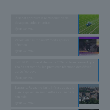
Derniers articles
le Sénat approuve la réintroduction de
deux pesticides interdits
30 juin 2026
Venezuela : au moins 32 morts après 2
séismes
30 juin 2026
EN DIRECT – Brevet de maths 2026 : «Heureusement que
Thalès est tombé», les premières réactions des élèves
après l’épreuve
30 juin 2026
Espagne, Royaume-Uni… Il n’y a pas que la
France qui est en surchauffe à cause de la
canicule
30 juin 2026