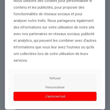
Nous utilisons des cookies pour personnaliser le
contenu et les publicités, pour proposer des
Source :
rmc.bfmtv.com
fonctionnalités de réseaux sociaux et pour
Conclusion :
Les prochains développements permettront de
analyser notre trafic. Nous partageons également
compléter cette analyse.
des informations sur votre utilisation de notre site
avec nos partenaires en réseaux sociaux, publicité
Partager le contenu
et analytics, qui peuvent les combiner avec d’autres
informations que vous leur avez fournies ou qu’ils
ont collectées lors de votre utilisation de leurs
Dans le même thème
services.
Refuser
Personnaliser
J'autorise tout