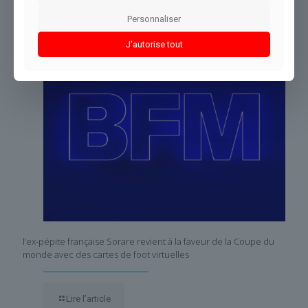
Dans le même thème
Personnaliser
J'autorise tout
l’ex-pépite française Sorare revient à la faveur de la Coupe du
monde avec des cartes de foot virtuelles
Lire l’article