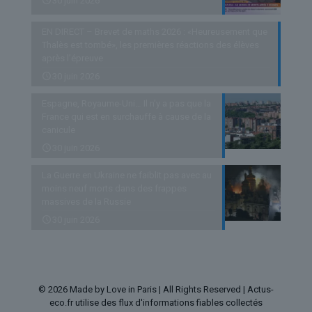
30 juin 2026
EN DIRECT – Brevet de maths 2026 : «Heureusement que
Thalès est tombé», les premières réactions des élèves
après l’épreuve
30 juin 2026
Espagne, Royaume-Uni… Il n’y a pas que la
France qui est en surchauffe à cause de la
canicule
30 juin 2026
La Guerre en Ukraine ne faiblit pas avec au
moins neuf morts dans des frappes
massives de la Russie
30 juin 2026
© 2026 Made by Love in Paris | All Rights Reserved | Actus-
eco.fr utilise des flux d'informations fiables collectés