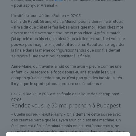
« pour asphyxier Arsenal ».
L’invité du jour : Jérôme Rothen – 07/05
Le fils de Raoul, 56 ans, était à Munich pour la demi-finale retour:
« Il m’a dit que c’était le feu là-bas alors que moi j’étais chez moi
devant ma télé avec mon épouse et mon chien. Après le match,
j’ai appelé mon fils et on a pleuré, on a tellement souffert vous ne
pouvez pas imaginer », ajoute-t-il très ému. Raoul pense regarder
la finale dans la même configuration tandis que son fils devrait
se rendre à Budapest pour assister à la finale.
Anne-Marie, qui travaille la nuit confie avoir « pleuré comme une
enfant »: « Je regarde le foot depuis 40 ans et enfin le PSG a
compris qu’une la rédaction, ce n’est pas que des individualités.
Il n’y a que le sport qui nous procure ces émotions ».
Le 3216 RMC : Le PSG est en finale de la ligue des champions! –
07/05
Rendez-vous le 30 mai prochain à Budapest
« Quelle soirée! », exulte Harry. « On a démarré cette soirée avec
des craintes parce que le Bayern Munich c’est une machine. On
était content dès la 3e minute mais on est resté prudents », se
souvient-il. « Les vieux démons sont revenus dans ma mémoire, »