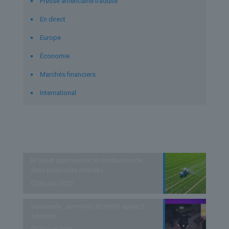
Presse américaine traduite
En direct
Europe
Économie
Marchés financiers
International
Derniers articles
le Sénat approuve la réintroduction de
deux pesticides interdits
30 juin 2026
Venezuela : au moins 32 morts après 2
séismes