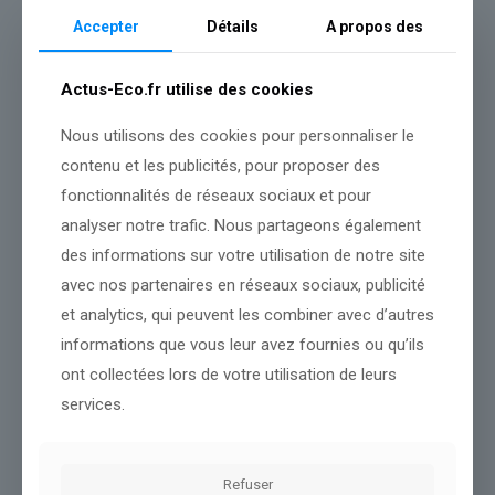
reconnaît-il après le but égalisateur mais vain d’Harry Kane en
toute fin de match.
Accepter
Détails
A propos des
Même les autres fans français sont conquis. Supporter lyonnais,
Ali chauffeur poids-lourd confie avoir lui aussi vibré: « Je suis
Actus-Eco.fr utilise des cookies
pour le foot français », assure-t-il sur le plateau d’
Apolline Matin
.
Nous utilisons des cookies pour personnaliser le
Le PSG a rendez-vous avec l’histoire
le 30 mai prochain en finale
face à Arsenal contre Budapest
. Les champions d’Europe en titre
contenu et les publicités, pour proposer des
vont tenter de conquérir une seconde ligue des Champions de
fonctionnalités de réseaux sociaux et pour
suite, un exploit que seul le Real Madrid a réussi (3 fois) en 2016,
analyser notre trafic. Nous partageons également
2017 et 2018.
des informations sur votre utilisation de notre site
avec nos partenaires en réseaux sociaux, publicité
Source :
rmc.bfmtv.com
et analytics, qui peuvent les combiner avec d’autres
informations que vous leur avez fournies ou qu’ils
Conclusion :
Cette situation sera observée de près par nos
journalistes.
ont collectées lors de votre utilisation de leurs
services.
Partager le contenu
Refuser