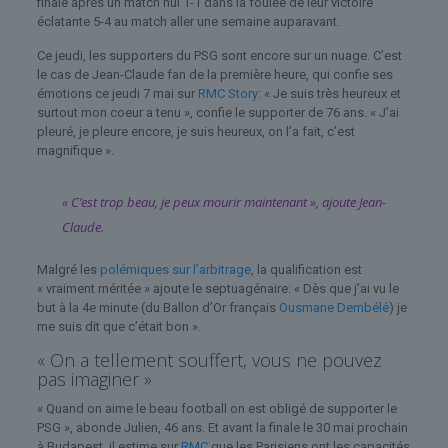
finale après un match nul 1-1 dans la foulée de leur victoire
éclatante 5-4 au match aller une semaine auparavant.
Ce jeudi, les supporters du PSG sont encore sur un nuage. C’est
le cas de Jean-Claude fan de la première heure, qui confie ses
émotions ce jeudi 7 mai sur
RMC Story
: « Je suis très heureux et
surtout mon coeur a tenu », confie le supporter de 76 ans. « J’ai
pleuré, je pleure encore, je suis heureux, on l’a fait, c’est
magnifique ».
« C’est trop beau, je peux mourir maintenant », ajoute Jean-
Claude.
Malgré les
polémiques sur l’arbitrage
, la qualification est
« vraiment méritée » ajoute le septuagénaire: « Dès que j’ai vu le
but à la 4e minute (du Ballon d’Or français
Ousmane Dembélé
) je
me suis dit que c’était bon ».
« On a tellement souffert, vous ne pouvez
pas imaginer »
« Quand on aime le beau football on est obligé de supporter le
PSG », abonde Julien, 46 ans. Et avant la finale le 30 mai prochain
à Budapest, il estime sur
RMC
que les Parisiens ont les capacités