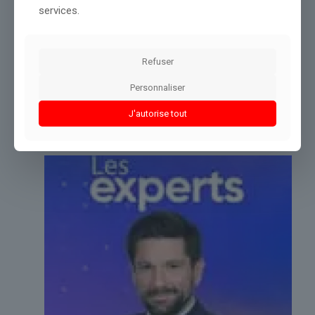
Source :
www.france24.com
services.
Conclusion :
Un regard constant de notre équipe permettra
d’éclairer cette situation.
Refuser
Partager le contenu
Personnaliser
J'autorise tout
Dans le même thème