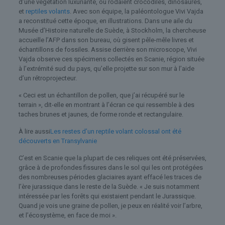
d’une végétation luxuriante, où rôdaient crocodiles, dinosaures,
et
reptiles volants
. Avec son équipe, la paléontologue Vivi Vajda
a reconstitué cette époque, en illustrations. Dans une aile du
Musée d’Histoire naturelle de Suède, à Stockholm, la chercheuse
accueille l’AFP dans son bureau, où gisent pêle-mêle livres et
échantillons de fossiles. Assise derrière son microscope, Vivi
Vajda observe ces spécimens collectés en Scanie, région située
à l’extrémité sud du pays, qu’elle projette sur son mur à l’aide
d’un rétroprojecteur.
« Ceci est un échantillon de pollen, que j’ai récupéré sur le
terrain », dit-elle en montrant à l’écran ce qui ressemble à des
taches brunes et jaunes, de forme ronde et rectangulaire.
À lire aussi
Les restes d’un reptile volant colossal ont été
découverts en Transylvanie
C’est en Scanie que la plupart de ces reliques ont été préservées,
grâce à de profondes fissures dans le sol qui les ont protégées
des nombreuses périodes glaciaires ayant effacé les traces de
l’ère jurassique dans le reste de la Suède. « Je suis notamment
intéressée par les forêts qui existaient pendant le Jurassique.
Quand je vois une graine de pollen, je peux en réalité voir l’arbre,
et l’écosystème, en face de moi ».