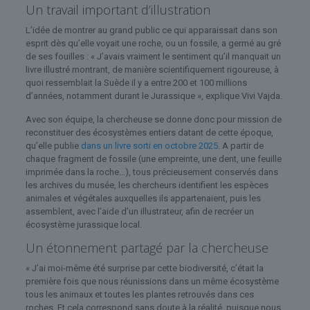
Un travail important d’illustration
L’idée de montrer au grand public ce qui apparaissait dans son
esprit dès qu’elle voyait une roche, ou un fossile, a germé au gré
de ses fouilles : « J’avais vraiment le sentiment qu’il manquait un
livre illustré montrant, de manière scientifiquement rigoureuse, à
quoi ressemblait la Suède il y a entre 200 et 100 millions
d’années, notamment durant le Jurassique », explique Vivi Vajda.
Avec son équipe, la chercheuse se donne donc pour mission de
reconstituer des écosystèmes entiers datant de cette époque,
qu’elle publie
dans un livre sorti en octobre 2025
. A partir de
chaque fragment de fossile (une empreinte, une dent, une feuille
imprimée dans la roche…), tous précieusement conservés dans
les archives du musée, les chercheurs identifient les espèces
animales et végétales auxquelles ils appartenaient, puis les
assemblent, avec l’aide d’un illustrateur, afin de recréer un
écosystème jurassique local.
Un étonnement partagé par la chercheuse
« J’ai moi-même été surprise par cette biodiversité, c’était la
première fois que nous réunissions dans un même écosystème
tous les animaux et toutes les plantes retrouvés dans ces
roches. Et cela correspond sans doute à la réalité, puisque nous