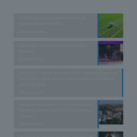
Derniers articles
le Sénat approuve la réintroduction de
deux pesticides interdits
30 juin 2026
Venezuela : au moins 32 morts après 2
séismes
30 juin 2026
EN DIRECT – Brevet de maths 2026 : «Heureusement que
Thalès est tombé», les premières réactions des élèves
après l’épreuve
30 juin 2026
Espagne, Royaume-Uni… Il n’y a pas que la
France qui est en surchauffe à cause de la
canicule
30 juin 2026
La Guerre en Ukraine ne faiblit pas avec au