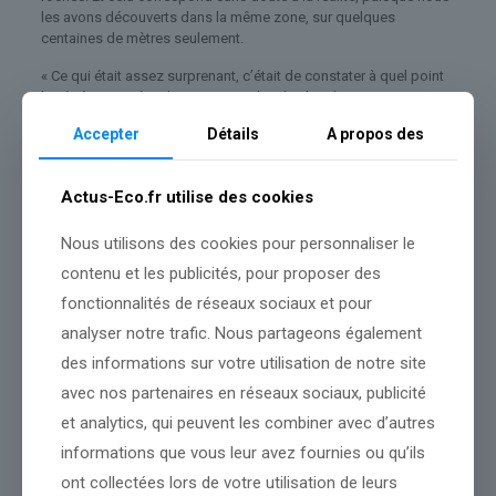
les avons découverts dans la même zone, sur quelques
centaines de mètres seulement.
« Ce qui était assez surprenant, c’était de constater à quel point
la végétation y était luxuriante », relate la chercheuse. La
végétation, dense, est composée de fougères, de conifères
Accepter
Détails
A propos des
primitifs et de plantes marécageuses, très loin des paysages
scandinaves actuels. « C’est toujours agréable de voir à quoi
cela ressemblait réellement, de donner vie aux plantes et aux
Actus-Eco.fr utilise des cookies
animaux », sourit-elle.
Avec AFP
Nous utilisons des cookies pour personnaliser le
contenu et les publicités, pour proposer des
L’instant positif, c’est quoi ?
fonctionnalités de réseaux sociaux et pour
Fatigué de l’actualité anxiogène ?
L’instant positif
met en lumière
analyser notre trafic. Nous partageons également
des initiatives, découvertes et regards qui montrent ce qui
avance dans le monde. Innovation scientifique, solutions
des informations sur votre utilisation de notre site
concrètes, portraits inspirants ou images marquantes : une
avec nos partenaires en réseaux sociaux, publicité
information positive, fondée sur des faits rigoureusement
vérifiés.
et analytics, qui peuvent les combiner avec d’autres
informations que vous leur avez fournies ou qu’ils
ont collectées lors de votre utilisation de leurs