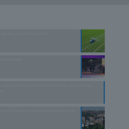
n de deux pesticides interdits
rès 2 séismes
 : «Heureusement que Thalès est tombé», les premières
uve
s que la France qui est en surchauffe à cause