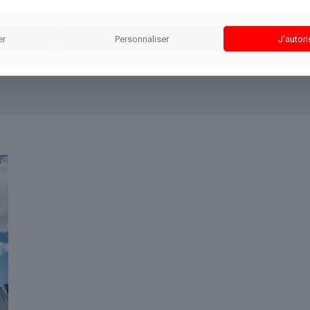
te situation pour vous informer.
er
Personnaliser
J'autori