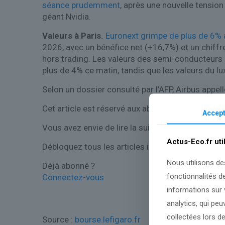
séance prudemment
, après une nouvelle tension
géant Nvidia.
Valeurs à Paris.
Euronext grimpe de plus de 6% à
2026, avec un bénéfice net (+16,7%) et un chiffre
hors trading. Les valeurs des semi-conducteurs S
plus de 4% ce matin, tandis que les valeurs du l
Selon un dossier consulté par l’AFP, Airbus appe
Cet article est réservé aux abonnés.
Il vous rest
Accept
Vous avez envie de lire la suite ?
Actus-Eco.fr uti
Débloquez tous les articles immédiatement.
Nous utilisons de
Déjà abonné ?
fonctionnalités d
Connectez-vous
informations sur v
analytics, qui pe
collectées lors de
Source :
bourse.lefigaro.fr