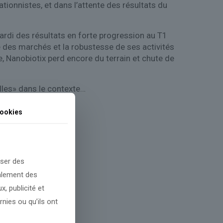
ationnistes, et dans l’attente des résultats du
rdi des résultats en forte progression au T1
ue des marchés et la robustesse de ses activités
, Nanobiotix perd encore du terrain et chute de
lles» dans le contexte…
ookies
oser des
galement des
, publicité et
nies ou qu’ils ont