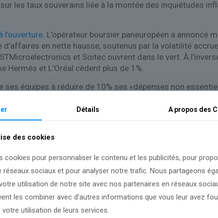
 sur les taux souverains liée à la montée des inquiétudes infl
 l’ouverture
. L’opérateur boursier paneuropéen a annoncé ma
 d’affaires en nette hausse, soutenus par la volatilité accr
TMicroelectronics et Soitec ouvrent dans le vert. À l’inverse
uxe Hermès et L’Oréal cèdent plus de 1%.
lle ses équipes à réduire de 10% ses «dépenses non essentie
e 76% à découvrir.
er
Détails
A propos des
C
lise des cookies
s cookies pour personnaliser le contenu et les publicités, pour prop
e réseaux sociaux et pour analyser notre trafic. Nous partageons é
otre utilisation de notre site avec nos partenaires en réseaux sociaux
uvent les combiner avec d’autres informations que vous leur avez four
 votre utilisation de leurs services.