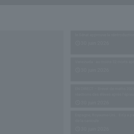
Derniers articles
le Sénat approuve la réintroductio
30 juin 2026
Venezuela : au moins 32 morts ap
30 juin 2026
EN DIRECT – Brevet de maths 2026
réactions des élèves après l’épre
30 juin 2026
Espagne, Royaume-Uni… Il n’y a pa
de la canicule
30 juin 2026