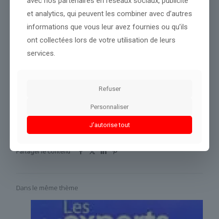
avec nos partenaires en réseaux sociaux, publicité
renouvellement de génération” assure-t-il.
et analytics, qui peuvent les combiner avec d’autres
Une situation qu’il expérimente lui-même étant fils et petit-fils
informations que vous leur avez fournies ou qu’ils
d’agriculteur. Mais la génération qui le suit ne reprendra pas son
ont collectées lors de votre utilisation de leurs
exploitation.
services.
Phlippine Boulet avec Guillaume Descours
Refuser
Source :
rmc.bfmtv.com
Personnaliser
Conclusion :
Nous vous tiendrons au courant des prochaines
évolutions importantes.
J'autorise tout
Partager le contenu
Dans le même thème