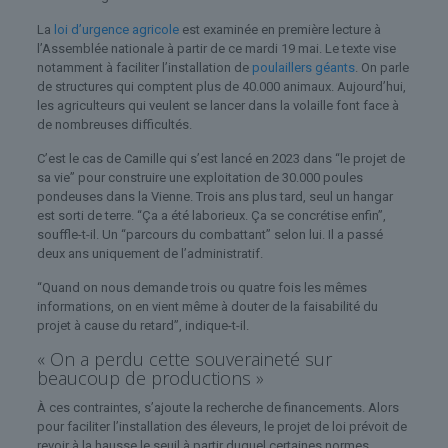
La
loi d’urgence agricole
est examinée en première lecture à
l’Assemblée nationale à partir de ce mardi 19 mai. Le texte vise
notamment à faciliter l’installation de
poulaillers géants
. On parle
de structures qui comptent plus de 40.000 animaux. Aujourd’hui,
les agriculteurs qui veulent se lancer dans la volaille font face à
de nombreuses difficultés.
C’est le cas de Camille qui s’est lancé en 2023 dans “le projet de
sa vie” pour construire une exploitation de 30.000 poules
pondeuses dans la Vienne. Trois ans plus tard, seul un hangar
est sorti de terre. “Ça a été laborieux. Ça se concrétise enfin”,
souffle-t-il. Un “parcours du combattant” selon lui. Il a passé
deux ans uniquement de l’administratif.
“Quand on nous demande trois ou quatre fois les mêmes
informations, on en vient même à douter de la faisabilité du
projet à cause du retard”, indique-t-il.
« On a perdu cette souveraineté sur
beaucoup de productions »
À ces contraintes, s’ajoute la recherche de financements. Alors
pour faciliter l’installation des éleveurs, le projet de loi prévoit de
revoir à la hausse le seuil à partir duquel certaines normes