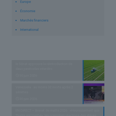
Europe
Économie
Marchés financiers
International
Derniers articles
le Sénat approuve la réintroduction de
deux pesticides interdits
30 juin 2026
Venezuela : au moins 32 morts après 2
séismes
30 juin 2026
EN DIRECT – Brevet de maths 2026 : «Heureusement que
Thalès est tombé», les premières réactions des élèves