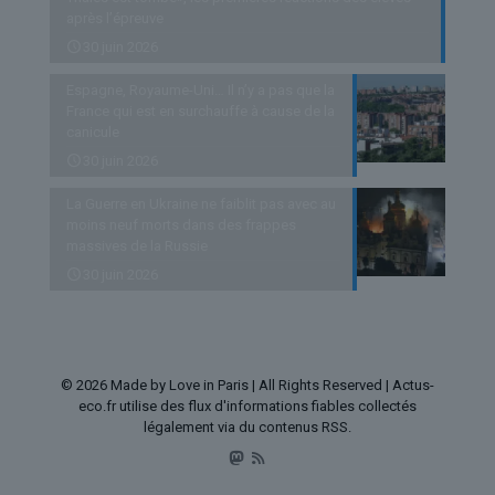
après l’épreuve
30 juin 2026
Espagne, Royaume-Uni… Il n’y a pas que la
France qui est en surchauffe à cause de la
canicule
30 juin 2026
La Guerre en Ukraine ne faiblit pas avec au
moins neuf morts dans des frappes
massives de la Russie
30 juin 2026
© 2026 Made by Love in Paris | All Rights Reserved | Actus-
eco.fr utilise des flux d'informations fiables collectés
légalement via du contenus RSS.