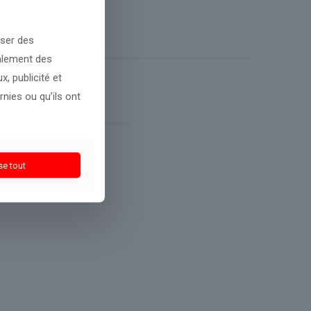
oser des
galement des
, publicité et
nies ou qu’ils ont
se tout