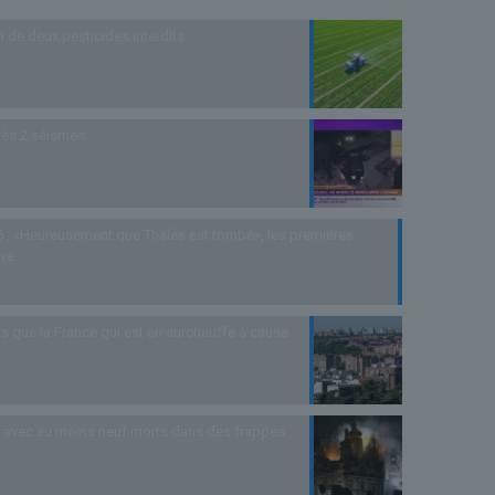
n de deux pesticides interdits
rès 2 séismes
 : «Heureusement que Thalès est tombé», les premières
uve
s que la France qui est en surchauffe à cause
as avec au moins neuf morts dans des frappes