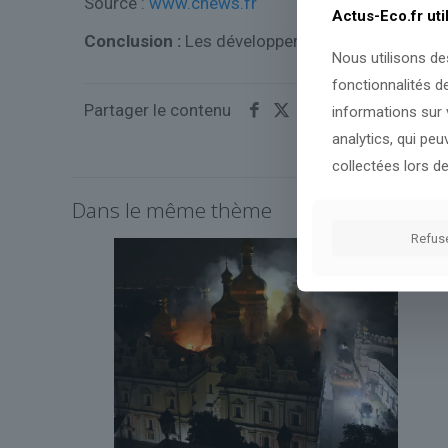
Source :
www.cnews.fr
Actus-Eco.fr uti
Conclusion :
Les développements à venir permett
Nous utilisons de
fonctionnalités d
Partager le contenu
informations sur v
analytics, qui pe
collectées lors de
Dans le même thème
Refus