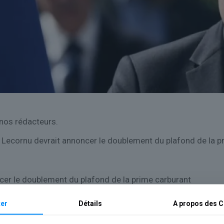
 nos rédacteurs.
 Lecornu devrait annoncer le doublement du plafond de la pr
ncer le doublement du plafond de la prime carburant
er
Détails
A propos des
C