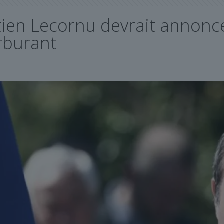
stien Lecornu devrait annonc
rburant