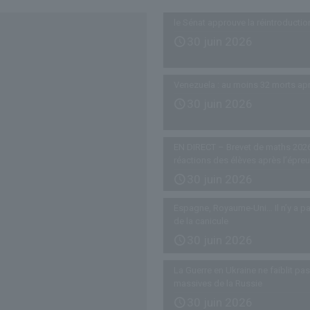
le Sénat approuve la réintroductio
30 juin 2026
Venezuela : au moins 32 morts ap
30 juin 2026
EN DIRECT – Brevet de maths 2026
réactions des élèves après l’épre
30 juin 2026
Espagne, Royaume-Uni… Il n’y a pa
de la canicule
30 juin 2026
La Guerre en Ukraine ne faiblit p
massives de la Russie
30 juin 2026