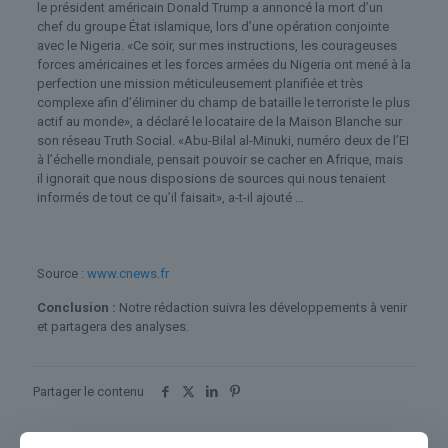
le président américain Donald Trump a annoncé la mort d’un
chef du groupe État islamique, lors d’une opération conjointe
avec le Nigeria. «Ce soir, sur mes instructions, les courageuses
forces américaines et les forces armées du Nigeria ont mené à la
perfection une mission méticuleusement planifiée et très
complexe afin d’éliminer du champ de bataille le terroriste le plus
actif au monde», a déclaré le locataire de la Maison Blanche sur
son réseau Truth Social. «Abu-Bilal al-Minuki, numéro deux de l’EI
à l’échelle mondiale, pensait pouvoir se cacher en Afrique, mais
il ignorait que nous disposions de sources qui nous tenaient
informés de tout ce qu’il faisait», a-t-il ajouté …
Source :
www.cnews.fr
Conclusion :
Notre rédaction suivra les développements à venir
et partagera des analyses.
Partager le contenu