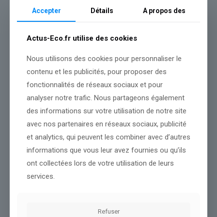
Dans le même thème
Accepter
Détails
A propos des
Actus-Eco.fr utilise des cookies
Nous utilisons des cookies pour personnaliser le
contenu et les publicités, pour proposer des
fonctionnalités de réseaux sociaux et pour
analyser notre trafic. Nous partageons également
des informations sur votre utilisation de notre site
avec nos partenaires en réseaux sociaux, publicité
et analytics, qui peuvent les combiner avec d’autres
informations que vous leur avez fournies ou qu’ils
ont collectées lors de votre utilisation de leurs
le Congrès appelle au retrait des forces armées américaines, un
services.
vote « insensé » pour Trump
Lire l’article
Refuser