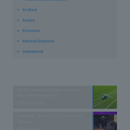
En direct
Europe
Économie
Marchés financiers
International
Derniers articles
le Sénat approuve la réintroduction de
deux pesticides interdits
30 juin 2026
Venezuela : au moins 32 morts après 2
séismes
30 juin 2026