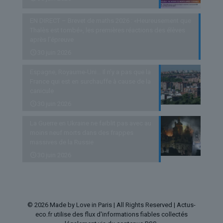
EN DIRECT – Brevet de maths 2026 : «Heureusement que
Thalès est tombé», les premières réactions des élèves
après l’épreuve
30 juin 2026
Espagne, Royaume-Uni… Il n’y a pas que la
France qui est en surchauffe à cause de la
canicule
30 juin 2026
La Guerre en Ukraine ne faiblit pas avec au
moins neuf morts dans des frappes
massives de la Russie
30 juin 2026
© 2026 Made by Love in Paris | All Rights Reserved | Actus-
eco.fr utilise des flux d'informations fiables collectés