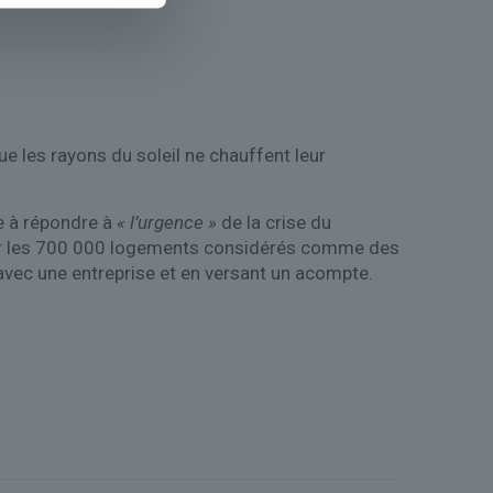
e les rayons du soleil ne chauffent leur
se à répondre à
« l’urgence »
de la crise du
ouer les 700 000 logements considérés comme des
 avec une entreprise et en versant un acompte.