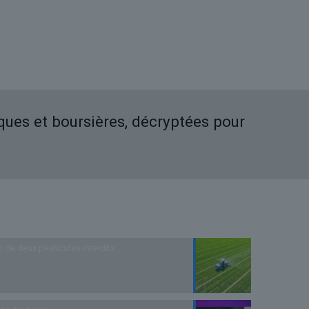
iques et boursières, décryptées pour
n de deux pesticides interdits