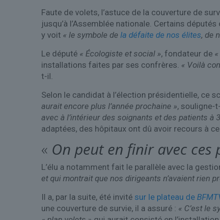
Faute de volets, l’astuce de la couverture de sur
jusqu’à l’Assemblée nationale. Certains députés 
y voit
« le symbole de
la défaite de nos élites
, de 
Le député
« Écologiste et social »
, fondateur de
«
installations faites par ses confrères.
« Voilà co
t-il.
Selon le candidat à l’élection présidentielle, ce 
aurait encore plus l’année prochaine »
, souligne-
avec à l’intérieur des soignants et des patients à 
adaptées, des hôpitaux ont dû avoir recours à c
«
On peut en finir avec ces 
L’élu a notamment fait le parallèle avec la gesti
et qui montrait que nos dirigeants n’avaient rien pr
Il a, par la suite, été invité
sur le plateau de
BFMT
une couverture de survie, il a assuré :
« C’est le s
« plan volets »
qui aurait consisté en l’installat