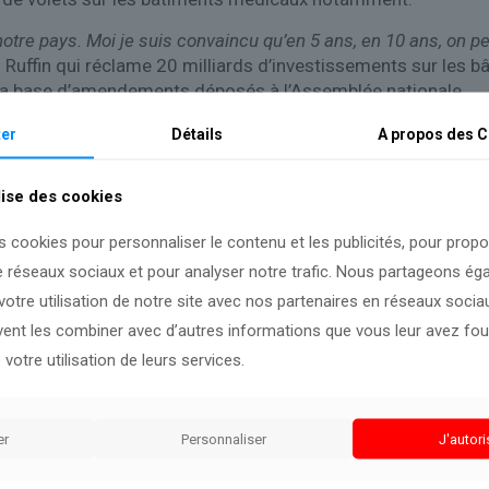
notre pays. Moi je suis convaincu qu’en 5 ans, en 10 ans, on pe
is Ruffin qui réclame 20 milliards d’investissements sur les
ur la base d’amendements déposés à l’Assemblée nationale.
er
Détails
A propos des
C
lise des cookies
s cookies pour personnaliser le contenu et les publicités, pour prop
e réseaux sociaux et pour analyser notre trafic. Nous partageons é
otre utilisation de notre site avec nos partenaires en réseaux sociaux
uvent les combiner avec d’autres informations que vous leur avez four
 votre utilisation de leurs services.
er
Personnaliser
J'autori