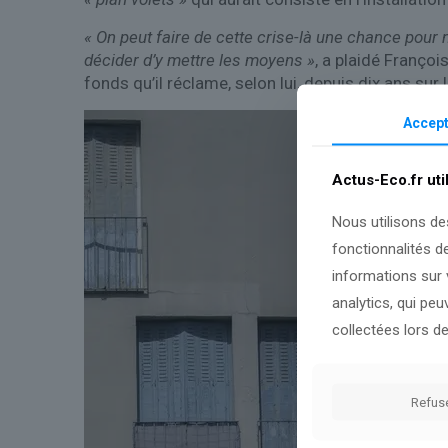
« On peut faire de cette crise-là une chance pour 
décider d’y mettre les moyens »
, a plaidé Franço
fonds qu’il réclame, selon lui, depuis dix ans s
Accept
Actus-Eco.fr uti
Nous utilisons de
fonctionnalités d
informations sur v
analytics, qui pe
collectées lors de
Refus