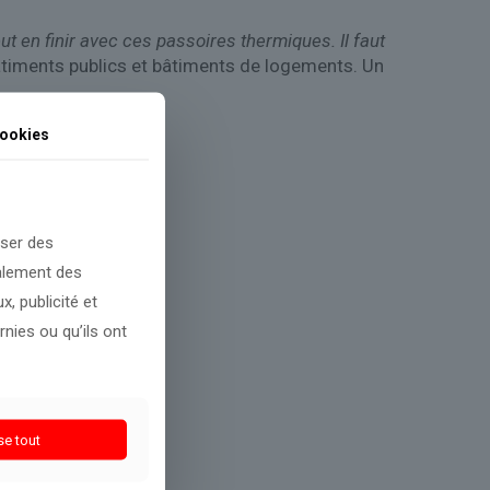
ut en finir avec ces passoires thermiques. Il faut
 bâtiments publics et bâtiments de logements. Un
ookies
oser des
galement des
, publicité et
nies ou qu’ils ont
se tout