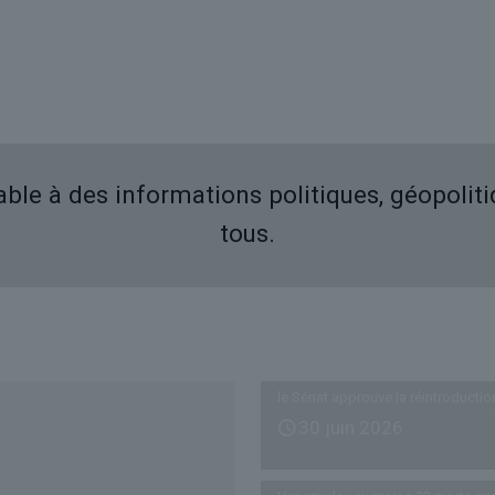
iable à des informations politiques, géopolit
tous.
Derniers articles
le Sénat approuve la réintroductio
30 juin 2026