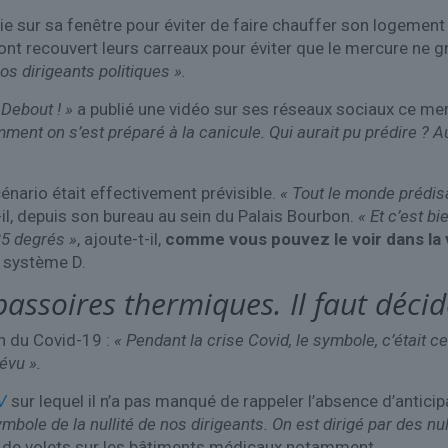
vie sur sa fenêtre pour éviter de faire chauffer son logemen
ont recouvert leurs carreaux pour éviter que le mercure ne g
nos dirigeants politiques ».
 Debout ! »
a publié une vidéo sur ses réseaux sociaux ce mercr
mment on s’est préparé à la canicule. Qui aurait pu prédire ? 
scénario était effectivement prévisible.
« Tout le monde prédisai
t-il, depuis son bureau au sein du Palais Bourbon.
« Et c’est b
35 degrés »
, ajoute-t-il,
comme vous pouvez le voir dans la 
e système D.
passoires thermiques. Il faut déci
on du Covid-19 :
« Pendant la crise Covid, le symbole, c’était c
évu ».
V
sur lequel il n’a pas manqué de rappeler l’absence d’anticip
ymbole de la nullité de nos dirigeants. On est dirigé par des nul
ion de volets sur les bâtiments médicaux notamment.