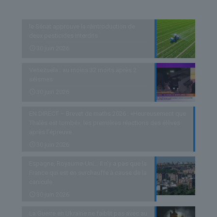
Derniers articles
le Sénat approuve la réintroduction de
deux pesticides interdits
30 juin 2026
Venezuela : au moins 32 morts après 2
séismes
30 juin 2026
EN DIRECT – Brevet de maths 2026 : «Heureusement que
Thalès est tombé», les premières réactions des élèves
après l’épreuve
30 juin 2026
Espagne, Royaume-Uni… Il n’y a pas que la
France qui est en surchauffe à cause de la
canicule
30 juin 2026
La Guerre en Ukraine ne faiblit pas avec au