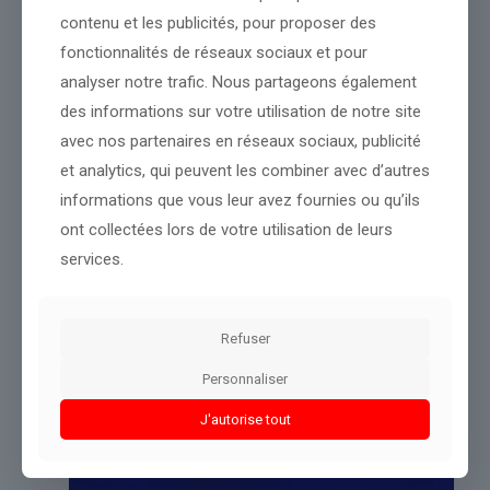
Source :
www.cnews.fr
contenu et les publicités, pour proposer des
fonctionnalités de réseaux sociaux et pour
Conclusion :
Notre rédaction reste attentive à l'évolution de
cette actualité.
analyser notre trafic. Nous partageons également
des informations sur votre utilisation de notre site
avec nos partenaires en réseaux sociaux, publicité
Partager le contenu
et analytics, qui peuvent les combiner avec d’autres
informations que vous leur avez fournies ou qu’ils
ont collectées lors de votre utilisation de leurs
Dans le même thème
services.
Refuser
Personnaliser
J'autorise tout