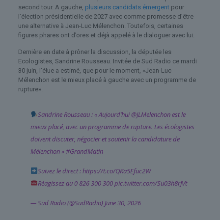
second tour. A gauche,
plusieurs candidats émergent
pour
l’élection présidentielle de 2027 avec comme promesse d’être
une alternative à Jean-Luc Mélenchon. Toutefois, certaines
figures phares ont d’ores et déjà appelé à le dialoguer avec lui.
Dernière en date à prôner la discussion, la députée les
Ecologistes, Sandrine Rousseau. Invitée de Sud Radio ce mardi
30 juin, l’élue a estimé, que pour le moment, «Jean-Luc
Mélenchon est le mieux placé à gauche avec un programme de
rupture».
Sandrine Rousseau : « Aujourd’hui
@JLMelenchon
est le
mieux placé, avec un programme de rupture. Les écologistes
doivent discuter, négocier et soutenir la candidature de
Mélenchon »
#GrandMatin
Suivez le direct :
https://t.co/QKa5Efuc2W
Réagissez au 0 826 300 300
pic.twitter.com/Su03h8rJVt
— Sud Radio (@SudRadio)
June 30, 2026