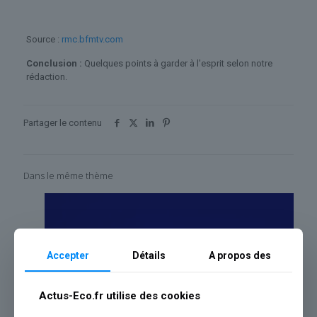
Source :
rmc.bfmtv.com
Conclusion :
Quelques points à garder à l'esprit selon notre
rédaction.
Partager le contenu
Dans le même thème
Accepter
Détails
A propos des
Actus-Eco.fr utilise des cookies