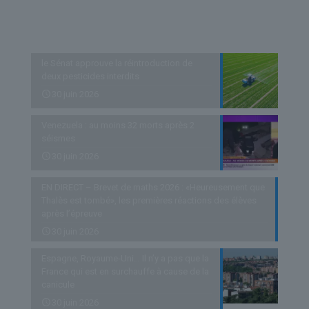
Derniers articles
le Sénat approuve la réintroduction de
deux pesticides interdits
30 juin 2026
Venezuela : au moins 32 morts après 2
séismes
30 juin 2026
EN DIRECT – Brevet de maths 2026 : «Heureusement que
Thalès est tombé», les premières réactions des élèves
après l’épreuve
30 juin 2026
Espagne, Royaume-Uni… Il n’y a pas que la
France qui est en surchauffe à cause de la
canicule
30 juin 2026