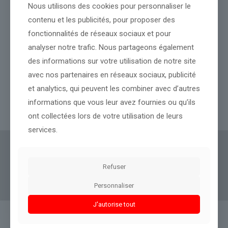
Nous utilisons des cookies pour personnaliser le
contenu et les publicités, pour proposer des
fonctionnalités de réseaux sociaux et pour
analyser notre trafic. Nous partageons également
des informations sur votre utilisation de notre site
l’ex-pépite française Sorare revient à la faveur de la Coupe du
avec nos partenaires en réseaux sociaux, publicité
monde avec des cartes de foot virtuelles
et analytics, qui peuvent les combiner avec d’autres
informations que vous leur avez fournies ou qu’ils
Lire l’article
ont collectées lors de votre utilisation de leurs
services.
Actus Eco
offre un accès clair et fiable à des
informations politiques, géopolitiques et
Refuser
boursières, décryptées pour tous.
Personnaliser
J'autorise tout