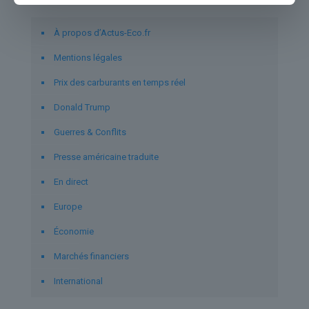
Liens utiles
À propos d’Actus-Eco.fr
Mentions légales
Prix des carburants en temps réel
Donald Trump
Guerres & Conflits
Presse américaine traduite
En direct
Europe
Économie
Marchés financiers
International