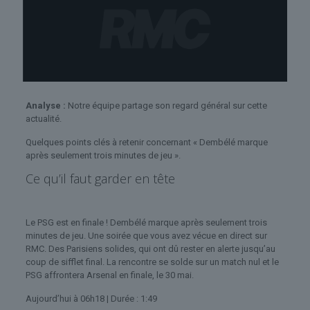
Analyse :
Notre équipe partage son regard général sur cette
actualité.
Quelques points clés à retenir concernant « Dembélé marque
après seulement trois minutes de jeu ».
Ce qu’il faut garder en tête
Le PSG est en finale ! Dembélé marque après seulement trois
minutes de jeu. Une soirée que vous avez vécue en direct sur
RMC. Des Parisiens solides, qui ont dû rester en alerte jusqu’au
coup de sifflet final. La rencontre se solde sur un match nul et le
PSG affrontera Arsenal en finale, le 30 mai.
Aujourd’hui à 06h18
| Durée :
1:49