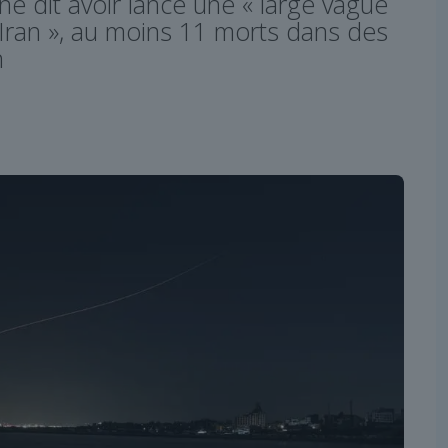
nne dit avoir lancé une « large vague
’Iran », au moins 11 morts dans des
n