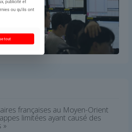
, publicité et
nies ou qu’ils ont
se tout
taires françaises au Moyen-Orient
rappes limitées ayant causé des
 »