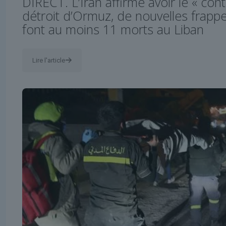
DIRECT. L’Iran affirme avoir le « cont
détroit d’Ormuz, de nouvelles frappe
font au moins 11 morts au Liban
Lire l'article