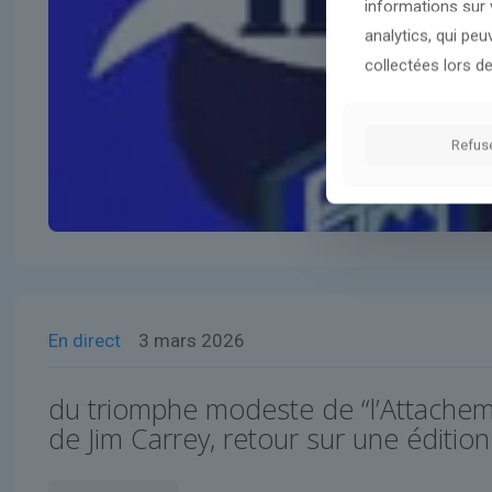
informations sur v
analytics, qui pe
collectées lors de
Refus
En direct
3 mars 2026
du triomphe modeste de “l’Attachem
de Jim Carrey, retour sur une édition