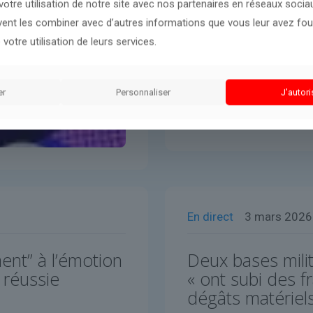
otre utilisation de notre site avec nos partenaires en réseaux sociaux
uvent les combiner avec d’autres informations que vous leur avez four
 votre utilisation de leurs services.
er
Personnaliser
J'autori
En direct
3 mars 2026
ent” à l’émotion
Deux bases mili
 réussie
« ont subi des f
dégâts matériels