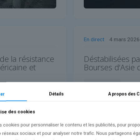
En direct
4 mars 2026
de la résistance
Déstabilisées pa
méricaine et
Bourses d’Asie 
Lire l'article
er
Détails
A propos des
C
lise des cookies
s cookies pour personnaliser le contenu et les publicités, pour prop
e réseaux sociaux et pour analyser notre trafic. Nous partageons é