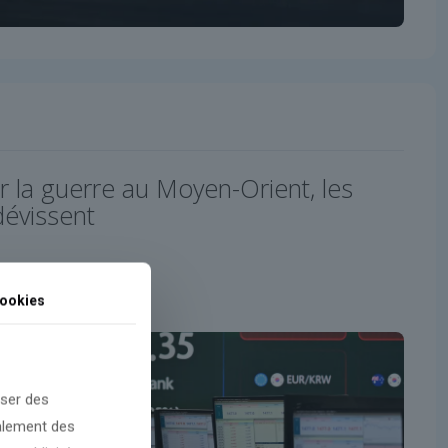
r la guerre au Moyen-Orient, les
dévissent
ookies
oser des
galement des