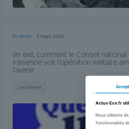
En direct
4 mars 2026
en exil, comment le Conseil national 
iranienne voit l’opération militaire a
l’avenir
Accept
Lire l'article
Actus-Eco.fr uti
Nous utilisons de
fonctionnalités d