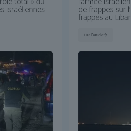
rôle total » du
l’armée israélie
s israéliennes
de frappes sur l
frappes au Liba
Lire l'article