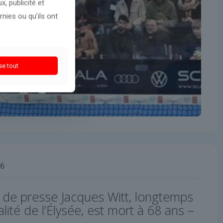
, publicité et
nies ou qu’ils ont
se tout
26
de presse Jacques Witt, longtemps
lité de l’Élysée, est mort à 68 ans –