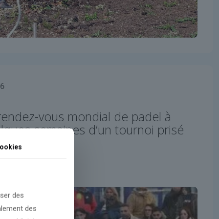
26
 rendez-vous mondial de padel à
ques semaines d’un tournoi prisé
ookies
oser des
galement des