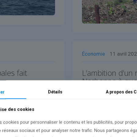
Économie
11 avril 20
ales fait
L’ambition d’un
Narbonne à quel
er
Détails
A propos des
C
Lire l'article
lise des cookies
s cookies pour personnaliser le contenu et les publicités, pour prop
e réseaux sociaux et pour analyser notre trafic. Nous partageons é