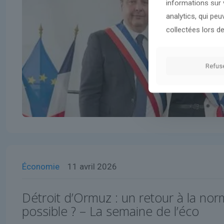
informations sur v
analytics, qui pe
collectées lors de
Refus
Économie
11 avril 2026
Détroit d’Ormuz : un retour à la norm
possible ? – La semaine de l’éco