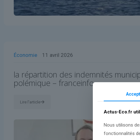
Économie
11 avril 2026
la répartition des indemnités municip
polémique – franceinfo
Accept
Lire l'article
Actus-Eco.fr uti
Nous utilisons de
fonctionnalités d