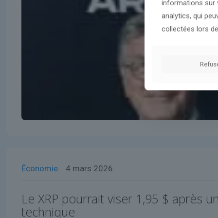
informations sur v
analytics, qui pe
collectées lors de
Refus
Économie
4 mars 2026
Le XRP pourrait viser 1,95 $ après u
technique