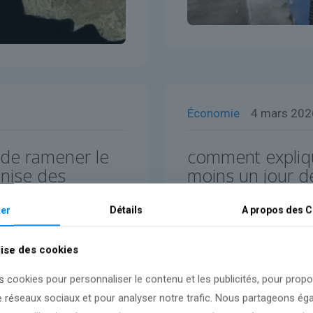
Économie
4 mars 202
 de ramener le
comment expliqu
onise des
moins un jour de
d’enfants que le
er
Détails
A propos des
C
Lire l'article
lise des cookies
s cookies pour personnaliser le contenu et les publicités, pour prop
e réseaux sociaux et pour analyser notre trafic. Nous partageons é