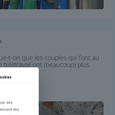
6
e-t-on que les couples qui font au
 télétravail ont (beaucoup) plus
s autres?
ookies
oser des
galement des