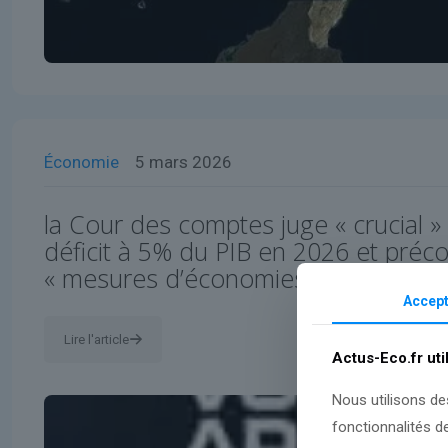
Économie
5 mars 2026
la Cour des comptes juge « crucial »
déficit à 5% du PIB en 2026 et préc
« mesures d’économies d’ampleur »
Accept
Lire l'article
Actus-Eco.fr uti
Nous utilisons de
fonctionnalités d