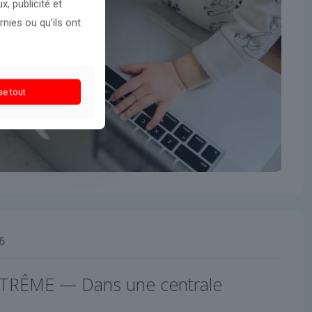
, publicité et
nies ou qu’ils ont
se tout
6
TRÊME — Dans une centrale