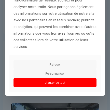
fonctionnalités de réseaux sociaux et pour
analyser notre trafic. Nous partageons également
des informations sur votre utilisation de notre site
avec nos partenaires en réseaux sociaux, publicité
et analytics, qui peuvent les combiner avec d’autres
informations que vous leur avez fournies ou qu’ils
ont collectées lors de votre utilisation de leurs
services.
Économie
17 avril 2026
face aux prix des carburants, les
Refuser
Français plébiscitent de plus en
plus le camping – franceinfo
Personnaliser
J'autorise tout
Lire l'article