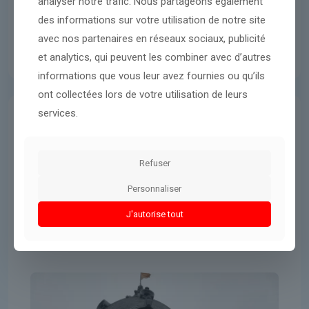
analyser notre trafic. Nous partageons également
des informations sur votre utilisation de notre site
avec nos partenaires en réseaux sociaux, publicité
et analytics, qui peuvent les combiner avec d’autres
informations que vous leur avez fournies ou qu’ils
ont collectées lors de votre utilisation de leurs
services.
Économie
6 mars 2026
Un fonds canadien rachète les
Refuser
murs du « BHV Marais » pour
300 millions d’euros
Personnaliser
J'autorise tout
Lire l'article