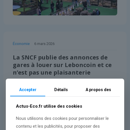
Économie
6 mars 2026
La SNCF publie des annonces de
gares à louer sur Leboncoin et ce
n’est pas une plaisanterie
Accepter
Détails
A propos des
Lire l'article
Actus-Eco.fr utilise des cookies
Nous utilisons des cookies pour personnaliser le
contenu et les publicités, pour proposer des