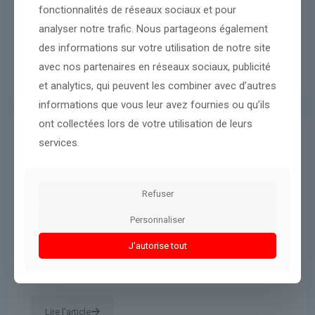
fonctionnalités de réseaux sociaux et pour
analyser notre trafic. Nous partageons également
des informations sur votre utilisation de notre site
avec nos partenaires en réseaux sociaux, publicité
et analytics, qui peuvent les combiner avec d’autres
informations que vous leur avez fournies ou qu’ils
ont collectées lors de votre utilisation de leurs
services.
Économie
6 mars 2026
INFOGRAPHIE. Où est allé l’argent
des impôts? En 2024, la dépense
Refuser
publique a représenté 1.672
Personnaliser
milliards d’euros (57% du PIB) et
J'autorise tout
les retraites ont pesé à elles
seules 24% du total
Lire l'article