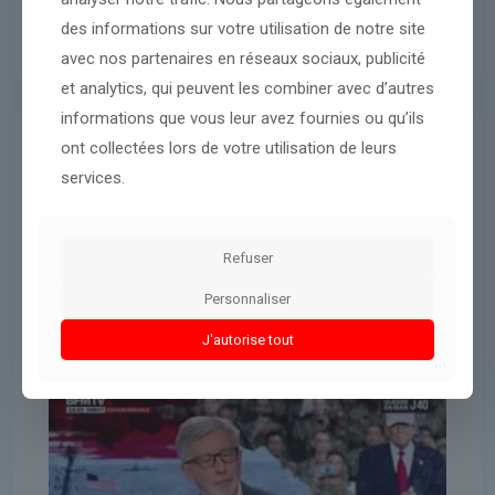
des informations sur votre utilisation de notre site
avec nos partenaires en réseaux sociaux, publicité
et analytics, qui peuvent les combiner avec d’autres
informations que vous leur avez fournies ou qu’ils
ont collectées lors de votre utilisation de leurs
Donald Trump
8 avril 2026
services.
Benjamin Netanyahu s’exprime
après l’annonce de cessez-le-feu
entre l’Iran et les États-Unis
Refuser
Personnaliser
Lire l'article
J'autorise tout